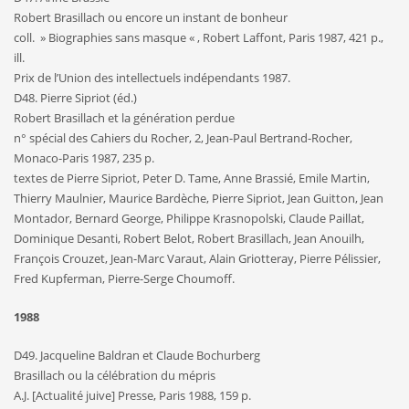
Robert Brasillach ou encore un instant de bonheur
coll. » Biographies sans masque « , Robert Laffont, Paris 1987, 421 p.,
ill.
Prix de l’Union des intellectuels indépendants 1987.
D48. Pierre Sipriot (éd.)
Robert Brasillach et la génération perdue
n° spécial des Cahiers du Rocher, 2, Jean-Paul Bertrand-Rocher,
Monaco-Paris 1987, 235 p.
textes de Pierre Sipriot, Peter D. Tame, Anne Brassié, Emile Martin,
Thierry Maulnier, Maurice Bardèche, Pierre Sipriot, Jean Guitton, Jean
Montador, Bernard George, Philippe Krasnopolski, Claude Paillat,
Dominique Desanti, Robert Belot, Robert Brasillach, Jean Anouilh,
François Crouzet, Jean-Marc Varaut, Alain Griotteray, Pierre Pélissier,
Fred Kupferman, Pierre-Serge Choumoff.
1988
D49. Jacqueline Baldran et Claude Bochurberg
Brasillach ou la célébration du mépris
A.J. [Actualité juive] Presse, Paris 1988, 159 p.