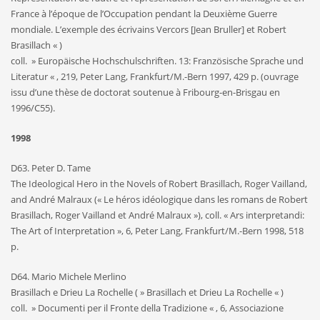
France à l’époque de l’Occupation pendant la Deuxième Guerre
mondiale. L’exemple des écrivains Vercors [Jean Bruller] et Robert
Brasillach « )
coll. » Europäische Hochschulschriften. 13: Französische Sprache und
Literatur « , 219, Peter Lang, Frankfurt/M.-Bern 1997, 429 p. (ouvrage
issu d’une thèse de doctorat soutenue à Fribourg-en-Brisgau en
1996/C55).
1998
D63. Peter D. Tame
The Ideological Hero in the Novels of Robert Brasillach, Roger Vailland,
and André Malraux (« Le héros idéologique dans les romans de Robert
Brasillach, Roger Vailland et André Malraux »), coll. « Ars interpretandi:
The Art of Interpretation », 6, Peter Lang, Frankfurt/M.-Bern 1998, 518
p.
D64. Mario Michele Merlino
Brasillach e Drieu La Rochelle ( » Brasillach et Drieu La Rochelle « )
coll. » Documenti per il Fronte della Tradizione « , 6, Associazione