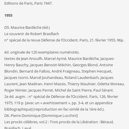
Editions de Paris, Paris 1947.
1955
D5. Maurice Bardèche (éd.)
Le souvenir de Robert Brasillach
n° spécial de la revue Défense de l’Occident, Paris, 21, février 1955, 96p.
éd. originale de 120 exemplaires numérotés.
textes de Jean Anouilh, Marcel Aymé, Maurice Bardèche, Jacques-
Henry Bauchy, Jacques Benoist-Méchin, Georges Blond, Antoine
Blondin, Bernard de Fallois, André Fraigneau, Stephen Hecquet,
Jacques Isorni, Marcel Jouhandeau, Roland Laudenbach, Jacques
Laurent, Jean Madiran, Henri Massis, Thierry Maulnier, Odette Moreau,
Roger Nimier, Jacques Perret, Michel de Saint Pierre, Paul Sérant.
2e éd. augm. : n° spécial de Défense de l’Occident, Paris, 126, février
1975, 119 p. [avec un « avertissement », pp. 3-4, et un appendice
bibliographique] (reproduction en fac-similé de la 1ère éd.).
D6. Pierre Dominique [Dominique Lucchini]
Les procès célèbres, vol.2 : Trois procès de la Libération : Béraud,
Brasillach, Laval