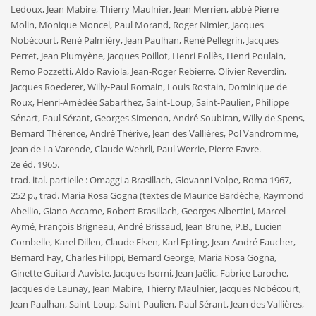
Ledoux, Jean Mabire, Thierry Maulnier, Jean Merrien, abbé Pierre
Molin, Monique Moncel, Paul Morand, Roger Nimier, Jacques
Nobécourt, René Palmiéry, Jean Paulhan, René Pellegrin, Jacques
Perret, Jean Plumyène, Jacques Poillot, Henri Pollès, Henri Poulain,
Remo Pozzetti, Aldo Raviola, Jean-Roger Rebierre, Olivier Reverdin,
Jacques Roederer, Willy-Paul Romain, Louis Rostain, Dominique de
Roux, Henri-Amédée Sabarthez, Saint-Loup, Saint-Paulien, Philippe
Sénart, Paul Sérant, Georges Simenon, André Soubiran, Willy de Spens,
Bernard Thérence, André Thérive, Jean des Vallières, Pol Vandromme,
Jean de La Varende, Claude Wehrli, Paul Werrie, Pierre Favre.
2e éd. 1965.
trad. ital. partielle : Omaggi a Brasillach, Giovanni Volpe, Roma 1967,
252 p., trad. Maria Rosa Gogna (textes de Maurice Bardèche, Raymond
Abellio, Giano Accame, Robert Brasillach, Georges Albertini, Marcel
Aymé, François Brigneau, André Brissaud, Jean Brune, P.B., Lucien
Combelle, Karel Dillen, Claude Elsen, Karl Epting, Jean-André Faucher,
Bernard Faÿ, Charles Filippi, Bernard George, Maria Rosa Gogna,
Ginette Guitard-Auviste, Jacques Isorni, Jean Jaëlic, Fabrice Laroche,
Jacques de Launay, Jean Mabire, Thierry Maulnier, Jacques Nobécourt,
Jean Paulhan, Saint-Loup, Saint-Paulien, Paul Sérant, Jean des Vallières,