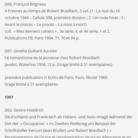
D60. François Brigneau
A Fresnes au temps de Robert Brasillach, 3 vol. (1 : La nuit du 16
octobre 1944 – Cellule 338, première division ; 2 : Un rude hiver ; 3 :
Avant le procès – Le procès – La mise à mort)
coll. » Mes derniers cahiers « , 3e série, 4, et 4e série, 1 et 2,
Publications FB, Paris 1994, 71, 70 et 84 p.
D61. Ginette Guitard-Auviste
Le romantisme de la jeunesse chez Robert Brasillach
Javelot, Waterloo 1994, 12 p. (tirage limité à 51 exemplaires).
première publication in Ecrits de Paris, Paris, février 1969.
tirage limité à 51 exemplaires.
1997
D62. Gesine Heddrich
Deutschland und Frankreich als Hetero- und Auto-Image während der
Zeit der » Occupation » im Zweiten Weltkrieg am Beispiel der
Schriftsteller Vercors (Jean Bruller) und Robert Brasillach ( »
Représentation de l’autre et représentation de soi en Allemagne et en