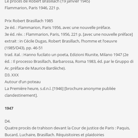
Le procès de Robert Brasillach (19 janvier 1945)
Flammarion, Paris 1946, 221 p.
Prix Robert Brasillach 1985
2e éd. : Flammarion, Paris 1956, avec une nouvelle préface.
3e éd. rév. : Flammarion, Paris, 1956, 221 p. [avec une nouvelle préface]
extrait : in Cécile Dugas, Robert Brasillach, l’homme et l’oeuvre
(1985/D43), pp. 46-51
trad. ital. : Hanno fucilato un poeta, Edizioni Riunite, Milano 1947 (2e
éd. : Il processo Brasillach, Barbarossa, Roma 1983, éd. par le Gruppo di
Ar, préface de Maurice Bardèche).
D3. XXX
Autour d’un poteau
La Première heure, s.d.n.l. [1946] [brochure anonyme publiée
clandestinement].
1947
D4.
Quatre procès de trahison devant la Cour de justice de Paris : Paquis,
Bucard, Luchaire, Brasillach. Réquisitoires et plaidoiries