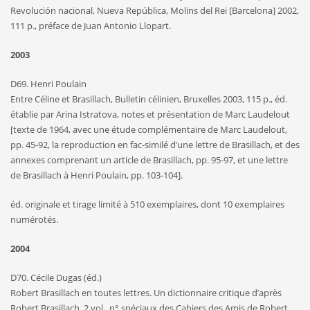
Revolución nacional, Nueva República, Molins del Rei [Barcelona] 2002,
111 p., préface de Juan Antonio Llopart.
2003
D69. Henri Poulain
Entre Céline et Brasillach, Bulletin célinien, Bruxelles 2003, 115 p., éd.
établie par Arina Istratova, notes et présentation de Marc Laudelout
[texte de 1964, avec une étude complémentaire de Marc Laudelout,
pp. 45-92, la reproduction en fac-similé d’une lettre de Brasillach, et des
annexes comprenant un article de Brasillach, pp. 95-97, et une lettre
de Brasillach à Henri Poulain, pp. 103-104].
éd. originale et tirage limité à 510 exemplaires, dont 10 exemplaires
numérotés.
2004
D70. Cécile Dugas (éd.)
Robert Brasillach en toutes lettres. Un dictionnaire critique d’après
Robert Brasillach, 2 vol., n° spéciaux des Cahiers des Amis de Robert