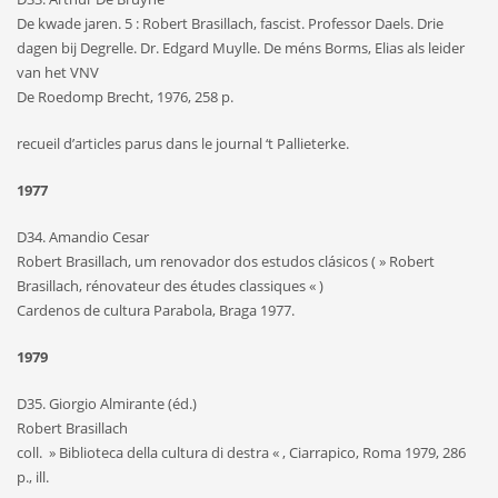
De kwade jaren. 5 : Robert Brasillach, fascist. Professor Daels. Drie
dagen bij Degrelle. Dr. Edgard Muylle. De méns Borms, Elias als leider
van het VNV
De Roedomp Brecht, 1976, 258 p.
recueil d’articles parus dans le journal ‘t Pallieterke.
1977
D34. Amandio Cesar
Robert Brasillach, um renovador dos estudos clásicos ( » Robert
Brasillach, rénovateur des études classiques « )
Cardenos de cultura Parabola, Braga 1977.
1979
D35. Giorgio Almirante (éd.)
Robert Brasillach
coll. » Biblioteca della cultura di destra « , Ciarrapico, Roma 1979, 286
p., ill.