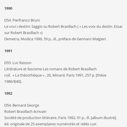
1990
D54. Pierfranco Bruni
Le voci i destini. Saggio su Robert Brasillach ( » Les voix du destin. Essai
sur Robert Brasillach »)
Demetra, Modica 1990, 59 p., ill., préface de Gennaro Malgieri.
1991
D55. Luc Rasson
Littérature et fascisme Les romans de Robert Brasillach
coll. » La thésothèque « , 20, Minard, Paris 1991, 257 p. [thèse
1986/B40].
1992
D54. Bernard George
Robert Brasillach écrivain
Société de production littéraire, Paris 1992, 91 p., ill. [album illustré].
éd. originale de 25 exemplaires numérotés et reliés cuir.