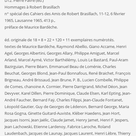
D12. Pierre Favre (éd.)
Hommages à Robert Brasillach
n° spécial des Cahiers des Amis de Robert Brasillach, 11-12, 6 février
1965, Lausanne 1965, 413 p.,
préface de Maurice Bardèche.
éd. originale de 18 + 8 + 22 + 120 + 11 exemplaires numérotés.
textes de Maurice Bardèche, Raymond Abellio, Giano Accame, Henri
Agel, Georges Albertini, Georges Allary, Philippe Amiguet, Marcel
Arland, Marcel Aymé, Victor Barthélémy, Louis Le Bastard, Paul-Aram
Bazirguïan, Pierre Béarn, Emmanuel Beau de Loménie, Charles
Beuchat, Georges Blond, Jean-Paul Bonnafous, René Braichet, François
Brigneau, André Brissaud, Jean Brune, P. B., Lucien Combelle, Philippe
de Comes, chanoine A. Cormier, Pierre Darrigrand, Michel Déon, Jean
Devyver, Karel Dillen, Pierre Dominique, Claude Elsen, Karl Epting, Jean-
André Faucher, Bernard Faÿ, Charles Filippi, Jean-Claude Fontanet,
Léopold Gautier, Guy de Georges de Lédenon, Bernard George, Maria
Rosa Gogna, Ginette Guitard-Auviste, Kléber Haedens, Jean Hort,
Jacques Isorni, Jean Jaëlic, Claude Jamet, Henry Jamet, Henri F. Jespers,
Jean Lachowski, Etienne Lardenoy, Fabrice Laroche, Roland
Laudenbach, Jacques de Launay, Jacques Laurent, Henri Lèbre, Thierry