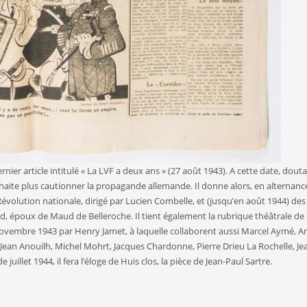
rnier article intitulé « La LVF a deux ans » (27 août 1943). A cette date, dout
souhaite plus cautionner la propagande allemande. Il donne alors, en alternanc
évolution nationale, dirigé par Lucien Combelle, et (jusqu’en août 1944) des 
ud, époux de Maud de Belleroche. Il tient également la rubrique théâtrale de
novembre 1943 par Henry Jamet, à laquelle collaborent aussi Marcel Aymé, A
ean Anouilh, Michel Mohrt, Jacques Chardonne, Pierre Drieu La Rochelle, Je
juillet 1944, il fera l’éloge de Huis clos, la pièce de Jean-Paul Sartre.