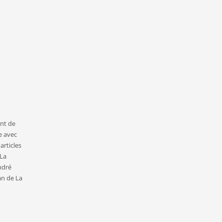
ant de
e avec
articles
 La
ndré
an de La