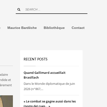
e
Maurice Bardèche
Bibliothèque
Contact
RECENT POSTS
Quand Gallimard accueillait
adaire
Brasillach
ndide et
Dans le Monde diplomatique de juin
ulièrement
2026 (n°867,...
« Le combat se gagne aussi dans les
(noms de) rues… »