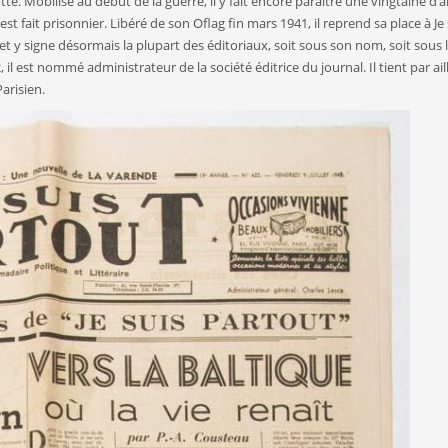
tte. Mobilisé au début de la guerre, il y fait encore paraître une vingtaine d’ar
est fait prisonnier. Libéré de son Oflag fin mars 1941, il reprend sa place à Je 
, et y signe désormais la plupart des éditoriaux, soit sous son nom, soit sous 
 est nommé administrateur de la société éditrice du journal. Il tient par ail
arisien.