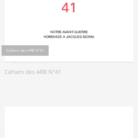
Cahiers des ARB N°41
Cahiers des ARB N°41