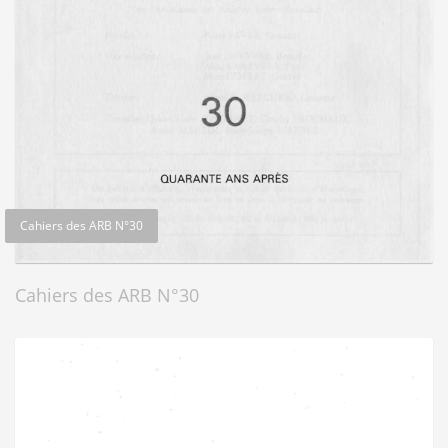
Cahiers des ARB N°30
Cahiers des ARB N°30