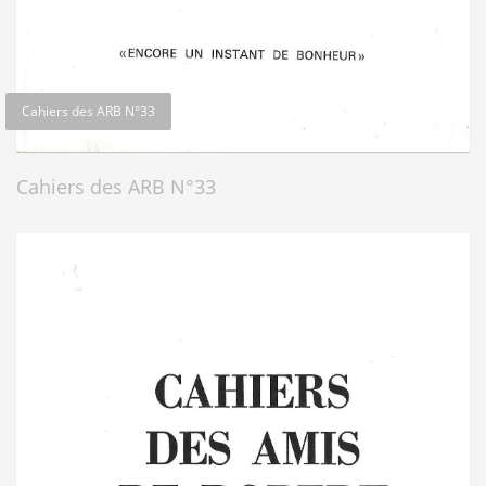
Cahiers des ARB N°33
Cahiers des ARB N°33