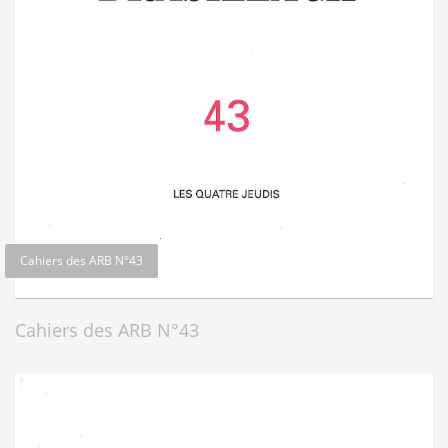
Cahiers des ARB N°43
Cahiers des ARB N°43