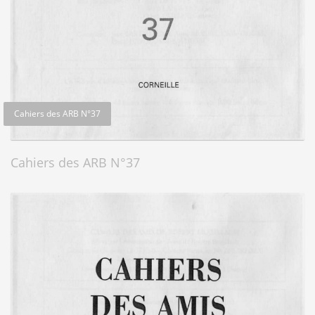
Cahiers des ARB N°37
Cahiers des ARB N°37