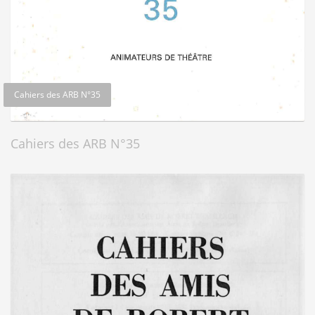
Cahiers des ARB N°35
Cahiers des ARB N°35