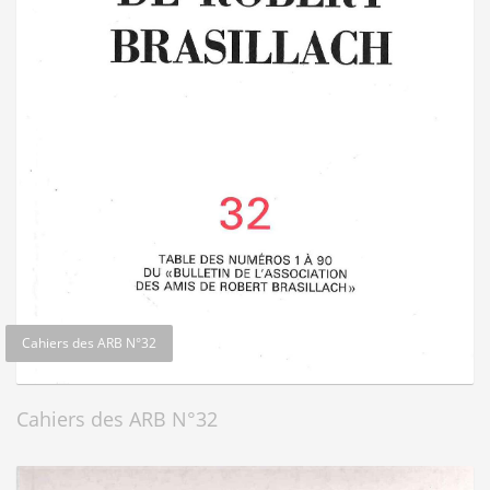
Cahiers des ARB N°32
Cahiers des ARB N°32