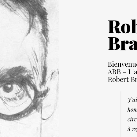
Rob
Bra
Bienvenu
ARB
- L'a
Robert Br
J'a
hom
cir
à re