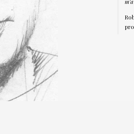
m'a 
Rob
pro
Copiright 2024 - Les Amis de Robert Brasillach