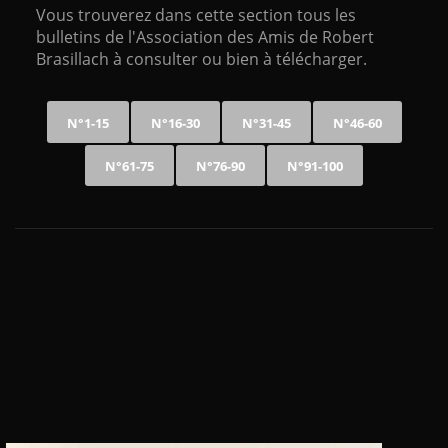
V
ous trouverez dans cette section tous les
bulletins de l'Association des Amis de Robert
Brasillach à consulter ou bien à télécharger.
N°1-15
N°16-30
N°31-45
N°46-60
N°61-75
N°76-90
N°91-100