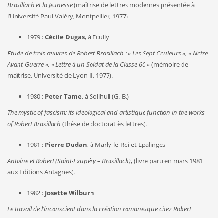
Brasillach et la Jeunesse
(maîtrise de lettres modernes présentée à
l’Université Paul-Valéry, Montpellier, 1977).
1979 :
Cécile Dugas
, à Ecully
Etude de trois œuvres de Robert Brasillach : « Les Sept Couleurs », « Notre
Avant-Guerre », « Lettre à un Soldat de la Classe 60 »
(mémoire de
maîtrise. Université de Lyon II, 1977).
1980 :
Peter Tame
, à Solihull (G.-B.)
The mystic of fascism; its ideological and artistique function in the works
of Robert Brasillach
(thèse de doctorat ès lettres).
1981 :
Pierre Dudan
, à Marly-le-Roi et Epalinges
Antoine et Robert (Saint-Exupéry – Brasillach)
, (livre paru en mars 1981
aux Editions Antagnes).
1982 :
Josette Wilburn
Le travail de l’inconscient dans la création romanesque chez Robert