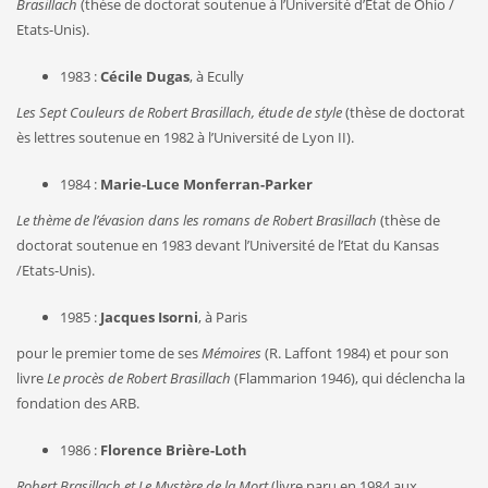
Brasillach
(thèse de doctorat soutenue à l’Université d’Etat de Ohio /
Etats-Unis).
1983 :
Cécile Dugas
, à Ecully
Les Sept Couleurs de Robert Brasillach, étude de style
(thèse de doctorat
ès lettres soutenue en 1982 à l’Université de Lyon II).
1984 :
Marie-Luce Monferran-Parker
Le thème de l’évasion dans les romans de Robert Brasillach
(thèse de
doctorat soutenue en 1983 devant l’Université de l’Etat du Kansas
/Etats-Unis).
1985 :
Jacques Isorni
, à Paris
pour le premier tome de ses
Mémoires
(R. Laffont 1984) et pour son
livre
Le procès de Robert Brasillach
(Flammarion 1946), qui déclencha la
fondation des ARB.
1986 :
Florence Brière-Loth
Robert Brasillach et Le Mystère de la Mort
(livre paru en 1984 aux