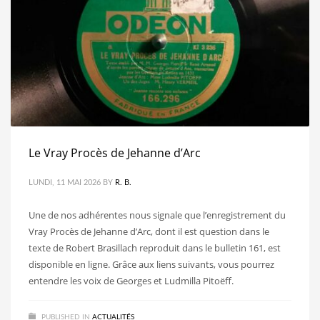
Le Vray Procès de Jehanne d’Arc
LUNDI, 11 MAI 2026
BY
R. B.
Une de nos adhérentes nous signale que l’enregistrement du
Vray Procès de Jehanne d’Arc, dont il est question dans le
texte de Robert Brasillach reproduit dans le bulletin 161, est
disponible en ligne. Grâce aux liens suivants, vous pourrez
entendre les voix de Georges et Ludmilla Pitoëff.
PUBLISHED IN
ACTUALITÉS