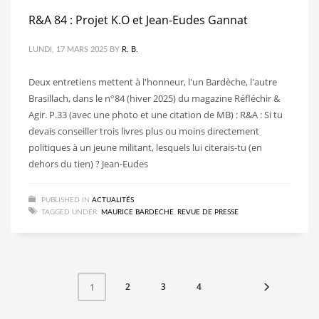
R&A 84 : Projet K.O et Jean-Eudes Gannat
LUNDI, 17 MARS 2025
BY
R. B.
Deux entretiens mettent à l'honneur, l'un Bardèche, l'autre
Brasillach, dans le n°84 (hiver 2025) du magazine Réfléchir &
Agir. P.33 (avec une photo et une citation de MB) : R&A : Si tu
devais conseiller trois livres plus ou moins directement
politiques à un jeune militant, lesquels lui citerais-tu (en
dehors du tien) ? Jean-Eudes
PUBLISHED IN
ACTUALITÉS
TAGGED UNDER:
MAURICE BARDECHE
,
REVUE DE PRESSE
2
3
4
1