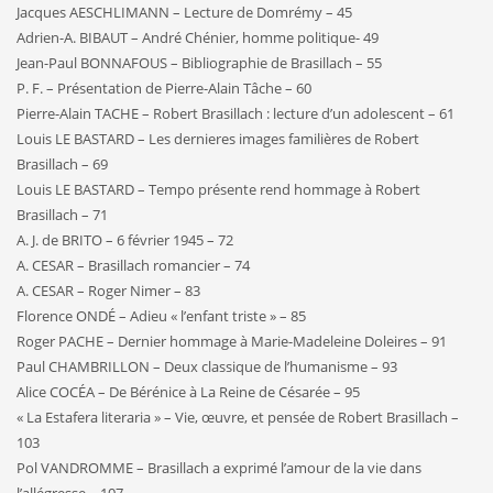
Jacques AESCHLIMANN – Lecture de Domrémy – 45
Adrien-A. BIBAUT – André Chénier, homme politique- 49
Jean-Paul BONNAFOUS – Bibliographie de Brasillach – 55
P. F. – Présentation de Pierre-Alain Tâche – 60
Pierre-Alain TACHE – Robert Brasillach : lecture d’un adolescent – 61
Louis LE BASTARD – Les dernieres images familières de Robert
Brasillach – 69
Louis LE BASTARD – Tempo présente rend hommage à Robert
Brasillach – 71
A. J. de BRITO – 6 février 1945 – 72
A. CESAR – Brasillach romancier – 74
A. CESAR – Roger Nimer – 83
Florence ONDÉ – Adieu « l’enfant triste » – 85
Roger PACHE – Dernier hommage à Marie-Madeleine Doleires – 91
Paul CHAMBRILLON – Deux classique de l’humanisme – 93
Alice COCÉA – De Bérénice à La Reine de Césarée – 95
« La Estafera literaria » – Vie, œuvre, et pensée de Robert Brasillach –
103
Pol VANDROMME – Brasillach a exprimé l’amour de la vie dans
l’allégresse – 107