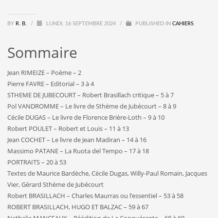
BY
R. B.
/
LUNDI, 16 SEPTEMBRE 2024
/
PUBLISHED IN
CAHIERS
Sommaire
Jean RIMEIZE – Poème – 2
Pierre FAVRE – Editorial – 3 à 4
STHEME DE JUBECOURT – Robert Brasillach critique – 5 à 7
Pol VANDROMME – Le livre de Sthème de Jubécourt – 8 à 9
Cécile DUGAS – Le livre de Florence Brière-Loth – 9 à 10
Robert POULET – Robert et Louis – 11 à 13
Jean COCHET – Le livre de Jean Madiran – 14 à 16
Massimo PATANE – La Ruota del Tempo – 17 à 18
PORTRAITS – 20 à 53
Textes de Maurice Bardèche, Cécile Dugas, Willy-Paul Romain, Jacques
Vier, Gérard Sthème de Jubécourt
Robert BRASILLACH – Charles Maurras ou l’essentiel – 53 à 58
ROBERT BRASILLACH, HUGO ET BALZAC – 59 à 67
Nathalie MANCEAUX – Réédition de La Conquérante – 68 à 69