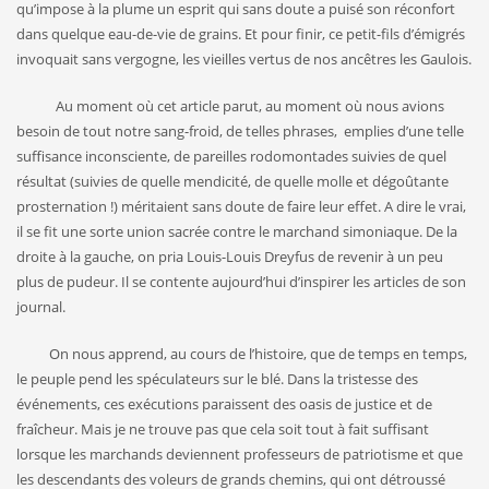
qu’impose à la plume un esprit qui sans doute a puisé son réconfort
dans quelque eau-de-vie de grains. Et pour finir, ce petit-fils d’émigrés
invoquait sans vergogne, les vieilles vertus de nos ancêtres les Gaulois.
Au moment où cet article parut, au moment où nous avions
besoin de tout notre sang-froid, de telles phrases, emplies d’une telle
suffisance inconsciente, de pareilles rodomontades suivies de quel
résultat (suivies de quelle mendicité, de quelle molle et dégoûtante
prosternation !) méritaient sans doute de faire leur effet. A dire le vrai,
il se fit une sorte union sacrée contre le marchand simoniaque. De la
droite à la gauche, on pria Louis-Louis Dreyfus de revenir à un peu
plus de pudeur. Il se contente aujourd’hui d’inspirer les articles de son
journal.
On nous apprend, au cours de l’histoire, que de temps en temps,
le peuple pend les spéculateurs sur le blé. Dans la tristesse des
événements, ces exécutions paraissent des oasis de justice et de
fraîcheur. Mais je ne trouve pas que cela soit tout à fait suffisant
lorsque les marchands deviennent professeurs de patriotisme et que
les descendants des voleurs de grands chemins, qui ont détroussé