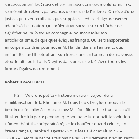
successivement les Croisés et ces fameuses armées révolutionnaires,
se mêlent de relever, par avance, « le moral de l’arrière ». On rêve d’une
justice qui inventerait quelques supplices inédits, et rigoureusement
adaptés à la situation. Qui brûlerait M. Sarraut sur un bûcher de
Dépêches de Toulouse
, en compagnie, pour consoler son
anticléricalisme, de quelques évêques français. Qui se transporterait
en corps à Londres pour noyer M. Flandin dans la Tamise. Et qui,
imitant Richard III, étouffant son frère, dans un tonneau de malvoisie,
étoufferait Louis-Louis Dreyfus dans un sac de blé. Avec toutes les
formes légales, naturellement.
Robert BRASILLACH.
P.S. – Voici une petite « histoire morale ». Le jour de la
remilitarisation de la Rhénanie, M. Louis-Louis Dreyfus éprouva le
besoin de s’en aller à confesse chez M. Léon Blum. Il prit un taxi, qu’il
fit attendre à la porte pendant que son pape lui donnait l’absolution.
Dûment béni, il se préparait à régler le chauffeur quand celui-ci, un
brave Français, l’arrêta du geste: « Vous êtes allé chez Blum ? ». –
« Oui » – « Alors, je ne vous fais pas payer. » Et il démarra avec un gentil