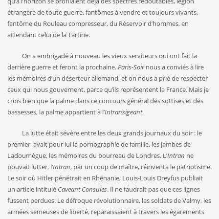
qu’à l’horizon se profilaient déjà des spectres redoutables, légion
étrangère de toute guerre, fantômes à vendre et toujours vivants,
fantôme du Rouleau compresseur, du Réservoir d’hommes, en
attendant celui de la Tartine.
On a embrigadé à nouveau les vieux serviteurs qui ont fait la
derrière guerre et feront la prochaine.
Paris-Soir
nous a conviés à lire
les mémoires d’un déserteur allemand, et on nous a prié de respecter
ceux qui nous gouvernent, parce qu’ils représentent la France. Mais je
crois bien que la palme dans ce concours général des sottises et des
bassesses, la palme appartient à l’
Intransigeant
.
La lutte était sévère entre les deux grands journaux du soir : le
premier avait pour lui la pornographie de famille, les jambes de
Ladoumègue, les mémoires du bourreau de Londres. L’
Intran
ne
pouvait lutter, l’
Intran
, par un coup de maître, réinventa le patriotisme.
Le soir où Hitler pénétrait en Rhénanie, Louis-Louis Dreyfus publiait
un article intitulé
Caveant Consules
. Il ne faudrait pas que ces lignes
fussent perdues. Le défroque révolutionnaire, les soldats de Valmy, les
armées semeuses de liberté, reparaissaient à travers les égarements