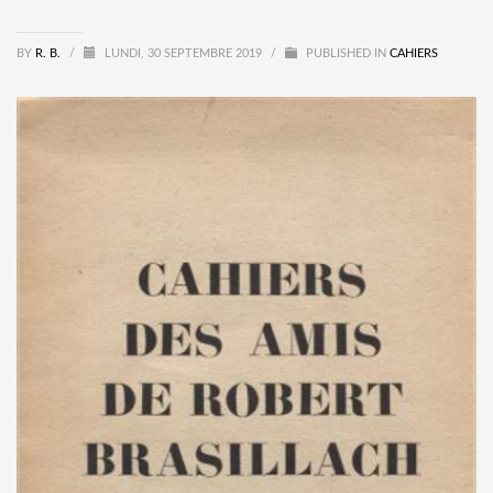
BY
R. B.
/
LUNDI, 30 SEPTEMBRE 2019
/
PUBLISHED IN
CAHIERS