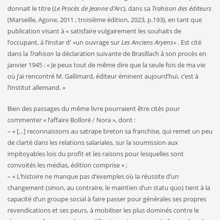
donnait le titre (
Le Procès de Jeanne d’Arc
), dans sa
Trahison des éditeurs
(Marseille, Agone, 2011 ; troisième édition, 2023, p.193), en tant que
publication visant à « satisfaire vulgairement les souhaits de
l’occupant, à l’instar d' »un ouvrage sur
Les Anciens Aryens
« . Est cité
dans la
Trahison
la déclaration suivante de Brasillach à son procès en
janvier 1945 : « Je peux tout de même dire que la seule fois de ma vie
où j’ai rencontré M. Gallimard, éditeur éminent aujourd’hui, c’est à
l’institut allemand. »
Bien des passages du même livre pourraient être cités pour
commenter « l’affaire Bolloré / Nora », dont :
– « […] reconnaissons au satrape breton sa franchise, qui remet un peu
de clarté dans les relations salariales, sur la soumission aux
impitoyables lois du profit et les raisons pour lesquelles sont
convoités les médias, édition comprise » ;
– « L’histoire ne manque pas d’exemples où la réussite d’un
changement (sinon, au contraire, le maintien d’un statu quo) tient à la
capacité d’un groupe social à faire passer pour générales ses propres
revendications et ses peurs, à mobiliser les plus dominés contre le