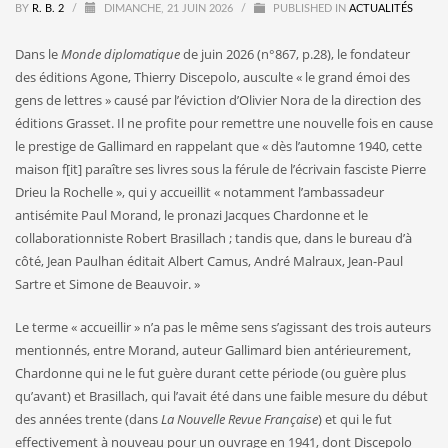
BY
R. B. 2
/
DIMANCHE, 21 JUIN 2026
/
PUBLISHED IN
ACTUALITÉS
Dans le
Monde diplomatique
de juin 2026 (n°867, p.28), le fondateur
des éditions Agone, Thierry Discepolo, ausculte « le grand émoi des
gens de lettres » causé par l’éviction d’Olivier Nora de la direction des
éditions Grasset. Il ne profite pour remettre une nouvelle fois en cause
le prestige de Gallimard en rappelant que « dès l’automne 1940, cette
maison f[it] paraître ses livres sous la férule de l’écrivain fasciste Pierre
Drieu la Rochelle », qui y accueillit « notamment l’ambassadeur
antisémite Paul Morand, le pronazi Jacques Chardonne et le
collaborationniste Robert Brasillach ; tandis que, dans le bureau d’à
côté, Jean Paulhan éditait Albert Camus, André Malraux, Jean-Paul
Sartre et Simone de Beauvoir. »
Le terme « accueillir » n’a pas le même sens s’agissant des trois auteurs
mentionnés, entre Morand, auteur Gallimard bien antérieurement,
Chardonne qui ne le fut guère durant cette période (ou guère plus
qu’avant) et Brasillach, qui l’avait été dans une faible mesure du début
des années trente (dans
La Nouvelle Revue Française
) et qui le fut
effectivement à nouveau pour un ouvrage en 1941, dont Discepolo