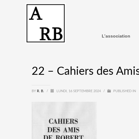
L’association
22 – Cahiers des Amis
BY
R. B.
/
LUNDI, 16 SEPTEMBRE 2024
/
PUBLISHED IN