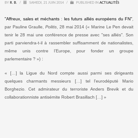
BY
R. B.
/
SAMEDI, 21 JUIN 2014
/
PUBLISHED IN
ACTUALITÉS
"Affreux, sales et méchants : les futurs alliés européens du FN"
,
par Pauline Graulle,
Politis
, 28 mai 2014 (
«
Marine Le Pen devait
tenir le 28 mai une conférence de presse avec
"
ses alliés
"
. Son
parti parviendra-t-il à rassembler suffisamment de nationalistes,
même unis contre l’Europe, pour fonder un groupe
:
parlementaire ?
»
)
«
[…] la Ligue du Nord compte aussi parmi ses dirigeants
quelques charmants messieurs
[…] tel l'eurodéputé Mario
Borghezio. Cet admirateur du terroriste Anders Brevik et du
collaborationniste antisémite Robert Brasillach […]
»