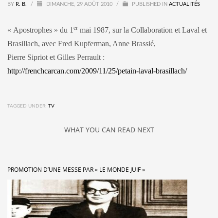
BY
R. B.
/
DIMANCHE, 29 AOÛT 2010
/
PUBLISHED IN
ACTUALITÉS
er
« Apostrophes » du 1
mai 1987, sur la Collaboration et Laval et
Brasillach, avec Fred Kupferman, Anne Brassié,
Pierre Sipriot et Gilles Perrault :
http://frenchcarcan.com/2009/11/25/petain-laval-brasillach/
TAGGED UNDER:
TV
WHAT YOU CAN READ NEXT
PROMOTION D’UNE MESSE PAR « LE MONDE JUIF »