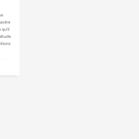
se
navère
 qu’il
 étude
itions