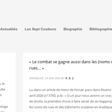
Actualités
Les Sept Couleurs
Biographie
Bibliographi
« Le combat se gagne aussi dans les (noms 
rues… »
DIMANCHE, 24 MAI 2026
BY
R. B. 2
, le
ulte
Lu dans un article de Henri de Fersan paru dans Rivarol 
on
avril 2026 (n°3793, p.4) : « Si un jour nous avions un vrai 
e
de droite, la première chose à faire serait de se réapprop
estige
les noms de rues et des bâtiments scolaires en éradiqua