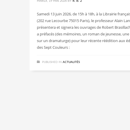
MARDI, 19 MAI 2026
BY
R. B. 2
Samedi 13 juin 2026, de 15h à 18h, à la Librairie françai
(202 rue Lecourbe 75015 Paris), le professeur Alain La
présentera et signera les ouvrages de Robert Brasillach
a préfacés (des mémoires, un roman de jeunesse, une
sur un dramaturge) pour leur récente réédition aux éd
des Sept Couleurs :
PUBLISHED IN
ACTUALITÉS