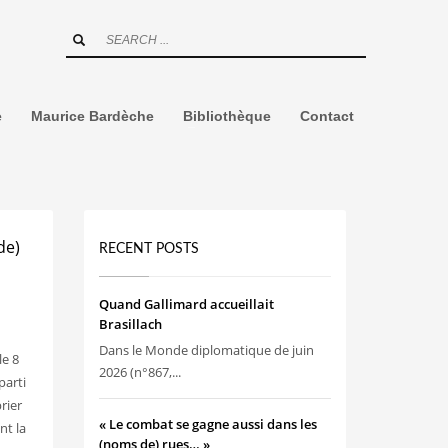
e
Maurice Bardèche
Bibliothèque
Contact
de)
RECENT POSTS
Quand Gallimard accueillait
Brasillach
Dans le Monde diplomatique de juin
le 8
2026 (n°867,...
parti
rier
« Le combat se gagne aussi dans les
nt la
(noms de) rues… »