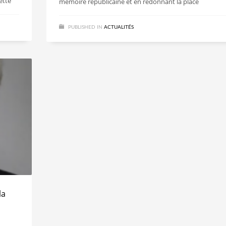
ette
mémoire républicaine et en redonnant la place
PUBLISHED IN
ACTUALITÉS
la