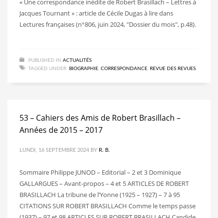
« Une correspondance inédite de Robert Brasillach – Lettres à
Jacques Tournant » : article de Cécile Dugas à lire dans
Lectures françaises (n°806, juin 2024, "Dossier du mois", p.48).
PUBLISHED IN
ACTUALITÉS
TAGGED UNDER:
BIOGRAPHIE
,
CORRESPONDANCE
,
REVUE DES REVUES
53 – Cahiers des Amis de Robert Brasillach –
Années de 2015 – 2017
LUNDI, 16 SEPTEMBRE 2024
BY
R. B.
Sommaire Philippe JUNOD – Editorial – 2 et 3 Dominique
GALLARGUES – Avant-propos – 4 et 5 ARTICLES DE ROBERT
BRASILLACH La tribune de l’Yonne (1925 – 1927) – 7 à 95
CITATIONS SUR ROBERT BRASILLACH Comme le temps passe
(1937) – 97 et 98 ARTICLES SUR ROBERT BRASILLACH Candide