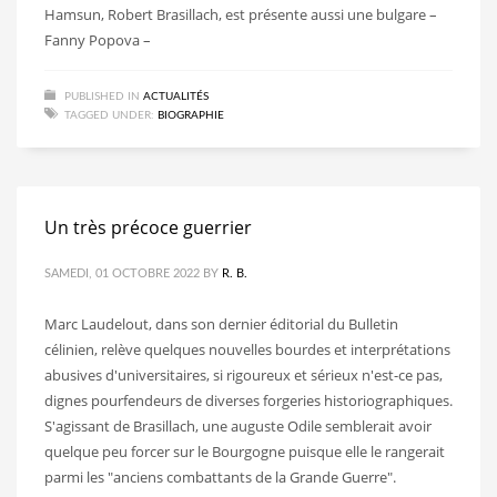
Hamsun, Robert Brasillach, est présente aussi une bulgare –
Fanny Popova –
PUBLISHED IN
ACTUALITÉS
TAGGED UNDER:
BIOGRAPHIE
Un très précoce guerrier
SAMEDI, 01 OCTOBRE 2022
BY
R. B.
Marc Laudelout, dans son dernier éditorial du Bulletin
célinien, relève quelques nouvelles bourdes et interprétations
abusives d'universitaires, si rigoureux et sérieux n'est-ce pas,
dignes pourfendeurs de diverses forgeries historiographiques.
S'agissant de Brasillach, une auguste Odile semblerait avoir
quelque peu forcer sur le Bourgogne puisque elle le rangerait
parmi les "anciens combattants de la Grande Guerre".