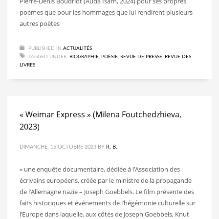
Pierre-Denis Boudriot (Auda Isarn, 2024) pour ses propres
poèmes que pour les hommages que lui rendirent plusieurs
autres poètes
PUBLISHED IN
ACTUALITÉS
TAGGED UNDER:
BIOGRAPHIE
,
POÉSIE
,
REVUE DE PRESSE
,
REVUE DES
LIVRES
« Weimar Express » (Milena Foutchedzhieva,
2023)
DIMANCHE, 15 OCTOBRE 2023
BY
R. B.
« une enquête documentaire, dédiée à l’Association des
écrivains européens, créée par le ministre de la propagande
de l’Allemagne nazie – Joseph Goebbels. Le film présente des
faits historiques et événements de l’hégémonie culturelle sur
l’Europe dans laquelle, aux côtés de Joseph Goebbels, Knut