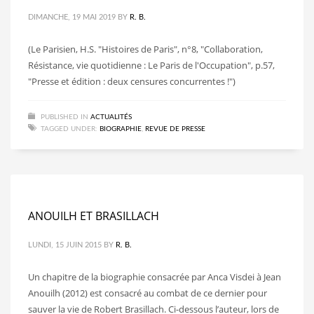
DIMANCHE, 19 MAI 2019
BY
R. B.
(Le Parisien, H.S. "Histoires de Paris", n°8, "Collaboration,
Résistance, vie quotidienne : Le Paris de l'Occupation", p.57,
"Presse et édition : deux censures concurrentes !")
PUBLISHED IN
ACTUALITÉS
TAGGED UNDER:
BIOGRAPHIE
,
REVUE DE PRESSE
ANOUILH ET BRASILLACH
LUNDI, 15 JUIN 2015
BY
R. B.
Un chapitre de la biographie consacrée par Anca Visdei à Jean
Anouilh (2012) est consacré au combat de ce dernier pour
sauver la vie de Robert Brasillach. Ci-dessous l’auteur, lors de