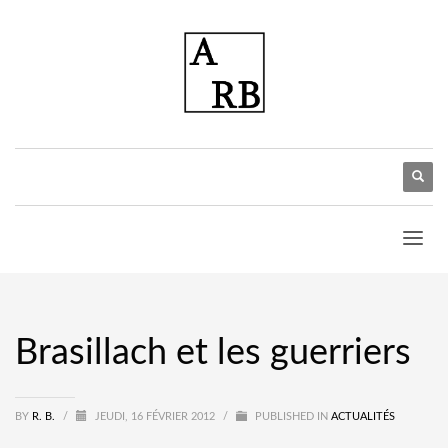
Brasillach et les guerriers
BY
R. B.
/
JEUDI, 16 FÉVRIER 2012
/
PUBLISHED IN
ACTUALITÉS