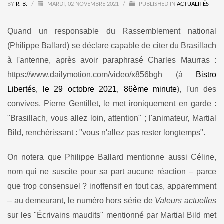
BY
R. B.
/
MARDI, 02 NOVEMBRE 2021
/
PUBLISHED IN
ACTUALITÉS
Quand un responsable du Rassemblement national
(Philippe Ballard) se déclare capable de citer du Brasillach
à l'antenne, après avoir paraphrasé Charles Maurras :
https://www.dailymotion.com/video/x856bgh (à
Bistro
Libertés, le 29 octobre 2021, 86ème minute
), l'un des
convives, Pierre Gentillet, le met ironiquement en garde :
"Brasillach, vous allez loin, attention" ; l'animateur, Martial
Bild, renchérissant : "vous n'allez pas rester longtemps".
On notera que Philippe Ballard mentionne aussi Céline,
nom qui ne suscite pour sa part aucune réaction – parce
que trop consensuel ? inoffensif en tout cas, apparemment
– au demeurant, le numéro hors série de
Valeurs actuelles
sur les "Écrivains maudits" mentionné par Martial Bild met