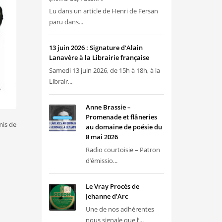
Lu dans un article de Henri de Fersan
paru dans...
13 juin 2026 : Signature d’Alain
Lanavère à la Librairie française
Samedi 13 juin 2026, de 15h à 18h, à la
Librair...
Anne Brassie –
Promenade et flâneries
mis de
au domaine de poésie du
8 mai 2026
Radio courtoisie – Patron
d’émissio...
Le Vray Procès de
Jehanne d’Arc
Une de nos adhérentes
nous signale que l’...