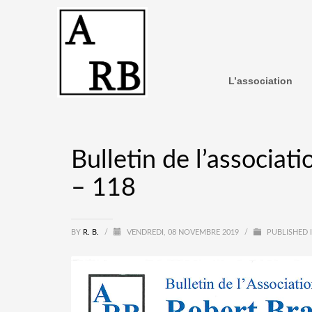
L’association
Bulletin de l’associat
– 118
BY
R. B.
/
VENDREDI, 08 NOVEMBRE 2019
/
PUBLISHED 