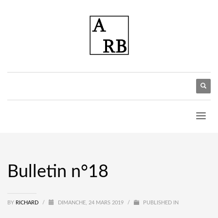
Bulletin n°18
BY
RICHARD
/
DIMANCHE, 24 MARS 2019
/
PUBLISHED IN