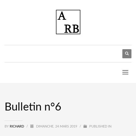
Bulletin n°6
BY
RICHARD
/
DIMANCHE, 24 MARS 2019
/
PUBLISHED IN