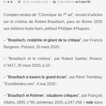
BY
R. B.
/
JEUDI, 26 MARS 2020
/
PUBLISHED IN
ACTUALITÉS
e
Comptes rendus de "Chronique du 7
art", recueil d'articles
sur le cinéma de Robert Brasillach, paru en février 2020
aux éditions Auda Isarn, préfacé Philippe d'Hugues :
–
"Brasillach, cinéphile et géant de la critique"
, par Francis
Bergeron,
Présent
, 20 mars 2020 ;
– "Brasillach et le cinéma", par Robert Spieler,
Rivarol
,
n°3417, 25 mars 2020, p.10 ;
–
"Brasillach à travers le grand écran"
, par Rémi Tremblay,
"Eurolibertes.com", 4 mai 2020 ;
–
"Brasillach et Rohmer : situations critiques"
, par François
Albéra,
1895
, n°90, printemps 2020, p.247-256 +
note
dans