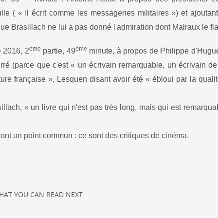
le ( « Il écrit comme les messageries militaires ») et ajouta
que Brasillach ne lui a pas donné l'admiration dont Malraux le flat
ème
ème
e 2016, 2
partie, 49
minute, à propos de Philippe d'Hugu
rré (parce que c'est « un écrivain remarquable, un écrivain d
ature française », Lesquen disant avoir été « ébloui par la quali
illach, « un livre qui n'est pas très long, mais qui est remarqu
ont un point commun : ce sont des critiques de cinéma.
HAT YOU CAN READ NEXT