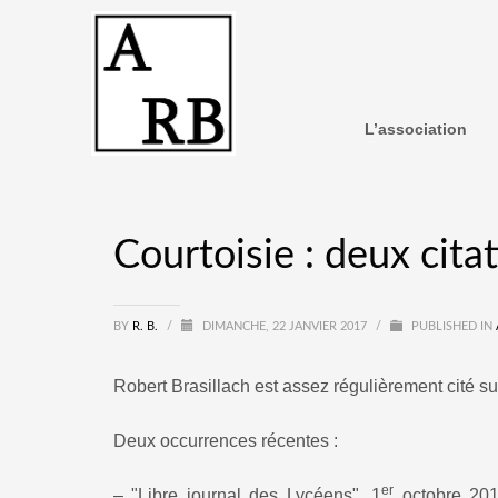
L’association
Courtoisie : deux cita
BY
R. B.
/
DIMANCHE, 22 JANVIER 2017
/
PUBLISHED IN
Robert Brasillach est assez régulièrement cité su
Deux occurrences récentes :
er
– "Libre journal des Lycéens", 1
octobre 201