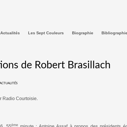
Actualités
Les Sept Couleurs
Biographie
Bibliographi
tions de Robert Brasillach
ACTUALITÉS
r Radio Courtoisie.
ème
6, 55
minute : Antoine Assaf à propos des présidents écr