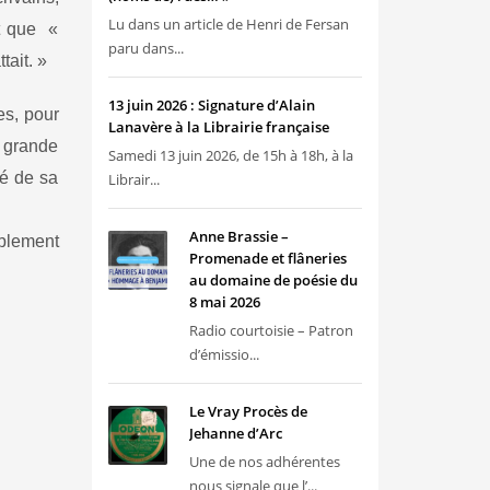
Lu dans un article de Henri de Fersan
nt que «
paru dans...
tait. »
13 juin 2026 : Signature d’Alain
es, pour
Lanavère à la Librairie française
e grande
Samedi 13 juin 2026, de 15h à 18h, à la
té de sa
Librair...
Anne Brassie –
ablement
Promenade et flâneries
au domaine de poésie du
8 mai 2026
Radio courtoisie – Patron
d’émissio...
Le Vray Procès de
Jehanne d’Arc
Une de nos adhérentes
nous signale que l’...