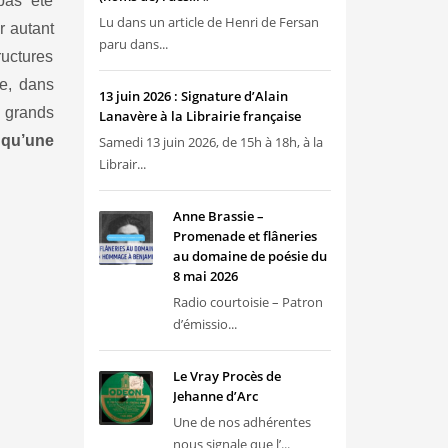
 pas été
Lu dans un article de Henri de Fersan
r autant
paru dans...
ructures
ée, dans
13 juin 2026 : Signature d’Alain
s grands
Lanavère à la Librairie française
 qu’une
Samedi 13 juin 2026, de 15h à 18h, à la
Librair...
Anne Brassie –
Promenade et flâneries
au domaine de poésie du
8 mai 2026
Radio courtoisie – Patron
d’émissio...
Le Vray Procès de
Jehanne d’Arc
Une de nos adhérentes
nous signale que l’...