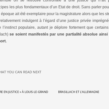
 terrible on se retrouve confrontée à une justice qui n’ait
pes les plus fondamentaux d’un Etat de droit. Sans parler pou
e époque ait été exemplaire pour la magistrature alors que les st
s relativement indulgent à l’égard d’une justice privée imprégn
l’instinct populaire, autant je déplore fortement que certain
llach)
se soient manifestés par une partialité absolue ainsi
ort.
HAT YOU CAN READ NEXT
RE EN JUSTICE » À LOUIS-LE-GRAND
BRASILLACH ET L’ALLEMAGNE