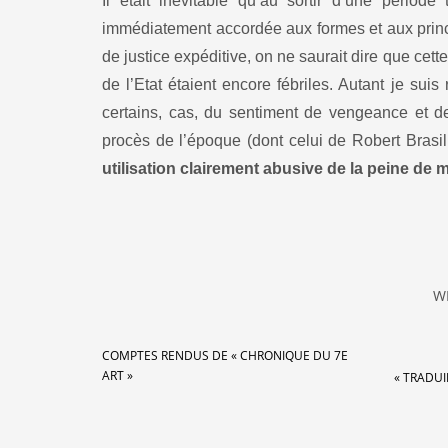
Il était inévitable qu’au sortir d’une période
immédiatement accordée aux formes et aux princi
de justice expéditive, on ne saurait dire que cett
de l’Etat étaient encore fébriles. Autant je sui
certains, cas, du sentiment de vengeance et de 
procès de l’époque (dont celui de Robert Brasi
utilisation clairement abusive de la peine de m
W
COMPTES RENDUS DE « CHRONIQUE DU 7E
ART »
« TRADUI