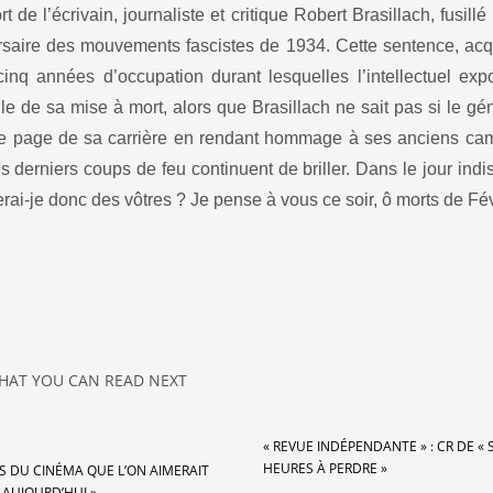
de l’écrivain, journaliste et critique Robert Brasillach, fusillé
versaire des mouvements fascistes de 1934. Cette sentence, ac
 cinq années d’occupation durant lesquelles l’intellectuel ex
lle de sa mise à mort, alors que Brasillach ne sait pas si le gé
rnière page de sa carrière en rendant hommage à ses anciens c
s derniers coups de feu continuent de briller. Dans le jour indis
erai‑je donc des vôtres ? Je pense à vous ce soir, ô morts de Fév
HAT YOU CAN READ NEXT
« REVUE INDÉPENDANTE » : CR DE « S
HEURES À PERDRE »
S DU CINÉMA QUE L’ON AIMERAIT
 AUJOURD’HUI »