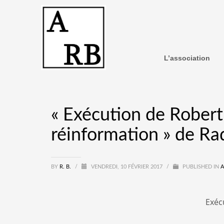
L’association
« Exécution de Robert 
réinformation » de Rad
BY
R. B.
/
VENDREDI, 10 FÉVRIER 2017
/
PUBLISHED IN
A
Exéc