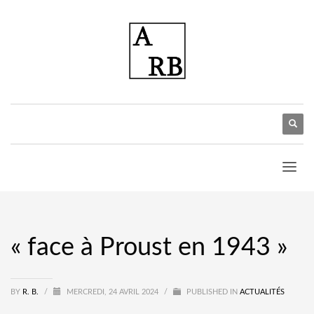
« face à Proust en 1943 »
BY
R. B.
/
MERCREDI, 24 AVRIL 2024
/
PUBLISHED IN
ACTUALITÉS