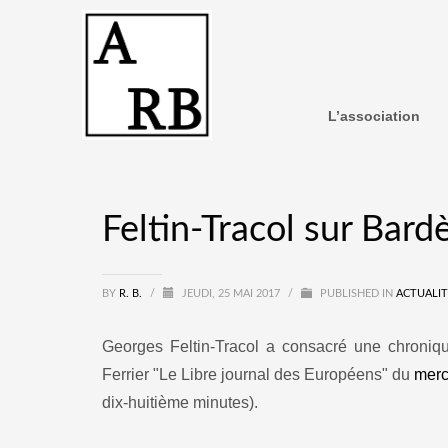
L’association
Feltin-Tracol sur Bard
BY
R. B.
/
JEUDI, 25 MAI 2017
/
PUBLISHED IN
ACTUALIT
Georges Feltin-Tracol a consacré une chroni
Ferrier "Le Libre journal des Européens" du
merc
dix-huitième minutes).