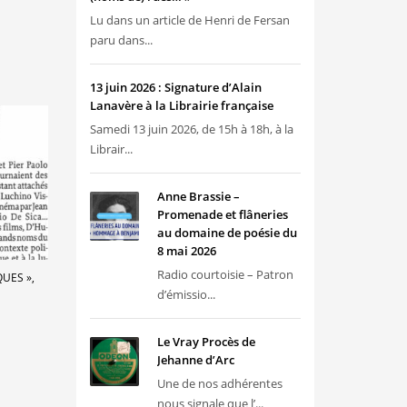
Lu dans un article de Henri de Fersan
paru dans...
13 juin 2026 : Signature d’Alain
Lanavère à la Librairie française
Samedi 13 juin 2026, de 15h à 18h, à la
Librair...
Anne Brassie –
Promenade et flâneries
au domaine de poésie du
8 mai 2026
Radio courtoisie – Patron
UES »,
d’émissio...
Le Vray Procès de
Jehanne d’Arc
Une de nos adhérentes
nous signale que l’...