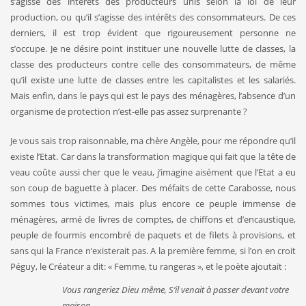
s’agisse des intérêts des producteurs unis selon la loi de leur
production, ou qu’il s’agisse des intérêts des consommateurs. De ces
derniers, il est trop évident que rigoureusement personne ne
s’occupe. Je ne désire point instituer une nouvelle lutte de classes, la
classe des producteurs contre celle des consommateurs, de même
qu’il existe une lutte de classes entre les capitalistes et les salariés.
Mais enfin, dans le pays qui est le pays des ménagères, l’absence d’un
organisme de protection n’est-elle pas assez surpre­nante ?
Je vous sais trop raisonnable, ma chère Angèle, pour me répon­dre qu’il
existe l’Etat. Car dans la transformation magique qui fait que la tête de
veau coûte aussi cher que le veau, j’imagine aisément que l’Etat a eu
son coup de baguette à placer. Des méfaits de cette Carabosse, nous
sommes tous victimes, mais plus encore ce peuple immense de
ménagères, armé de livres de comptes, de chiffons et d’encaustique,
peuple de fourmis encombré de paquets et de filets à provisions, et
sans qui la France n’existerait pas. A la première femme, si l’on en croit
Péguy, le Créateur a dit: « Femme, tu range­ras », et le poète ajoutait :
Vous rangeriez Dieu même, S’il venait à passer devant votre
maison.