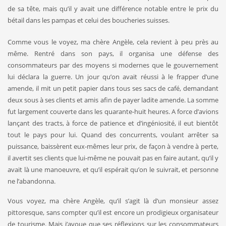
de sa tête, mais qu’il y avait une différence nota­ble entre le prix du
bétail dans les pampas et celui des boucheries suisses.
Comme vous le voyez, ma chère Angèle, cela revient à peu près au
même. Rentré dans son pays, il organisa une défense des
consommateurs par des moyens si modernes que le gouvernement
lui déclara la guerre. Un jour qu’on avait réussi à le frapper d’une
amende, il mit un petit papier dans tous ses sacs de café, deman­dant
deux sous à ses clients et amis afin de payer ladite amende. La somme
fut largement couverte dans les quarante-huit heures. A force d’avions
lançant des tracts, à force de patience et d’ingéniosi­té, il eut bientôt
tout le pays pour lui. Quand des concurrents, vou­lant arrêter sa
puissance, baissèrent eux-mêmes leur prix, de façon à vendre à perte,
il avertit ses clients que lui-même ne pouvait pas en faire autant, qu’il y
avait là une manoeuvre, et qu’il espérait qu’on le suivrait, et personne
ne l’abandonna.
Vous voyez, ma chère Angèle, qu’il s’agit là d’un monsieur assez
pittoresque, sans compter qu’il est encore un prodigieux organisa­teur
de tourisme. Mais j’avoue que ses réflexions sur les consom­mateurs