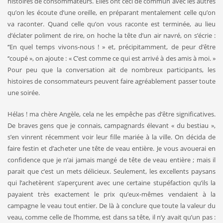
histoires de consommateurs. Elles ont ceci de commun avec les autres
qu’on les écoute d’une oreille, en préparant menta­lement celle qu’on
va raconter. Quand celle qu’on vous raconte est terminée, au lieu
d’éclater poliment de rire, on hoche la tête d’un air navré, on s’écrie :
‘‘En quel temps vivons-nous ! » et, précipitam­ment, de peur d’être
‘‘coupé », on ajoute : « C’est comme ce qui est arrivé à des amis à moi. »
Pour peu que la conversation ait de nom­breux participants, les
histoires de consommateurs peuvent faire agréablement passer toute
une soirée.
Hélas ! ma chère Angèle, cela ne les empêche pas d’être significatives.
De braves gens que je connais, campagnards élevant « du bestiau »,
s’en vinrent récemment voir leur fille mariée à la ville. On décida de
faire festin et d’acheter une tête de veau entière. Je vous avouerai en
confidence que je n’ai jamais mangé de tête de veau entière ; mais il
parait que c’est un mets délicieux. Seulement, les excellents paysans
qui l’achetèrent s’aperçurent avec une certaine stupéfaction qu’ils la
payaient très exactement le prix qu’eux-mêmes vendaient à la
campagne le veau tout entier. De là à conclure que toute la valeur du
veau, comme celle de l’homme, est dans sa tête, il n’y avait qu’un pas :