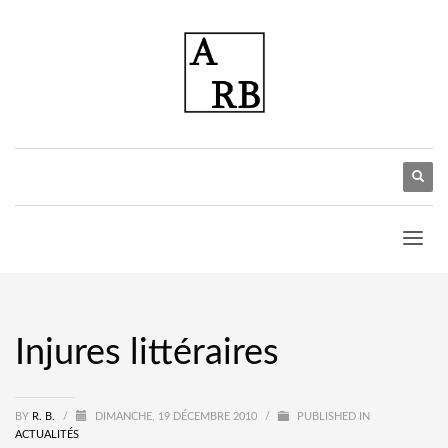
Injures littéraires
BY
R. B.
/
DIMANCHE, 19 DÉCEMBRE 2010
/
PUBLISHED IN
ACTUALITÉS