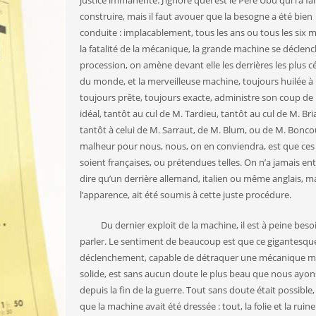
justice immanente. J’ignore quel est le Père Ubu qui l’a fai
construire, mais il faut avouer que la besogne a été bien
conduite : implacablement, tous les ans ou tous les six m
la fatalité de la mécanique, la grande machine se déclenc
procession, on amène devant elle les derrières les plus c
du monde, et la merveilleuse machine, toujours huilée à 
toujours prête, toujours exacte, administre son coup de
idéal, tantôt au cul de M. Tardieu, tantôt au cul de M. Bri
tantôt à celui de M. Sarraut, de M. Blum, ou de M. Bonco
malheur pour nous, nous, on en conviendra, est que ces
soient françaises, ou prétendues telles. On n’a jamais e
dire qu’un derrière allemand, italien ou même anglais, m
l’apparence, ait été soumis à cette juste procédure.
Du dernier exploit de la machine, il est à peine beso
parler. Le sentiment de beaucoup est que ce gigantesqu
déclenchement, capable de détraquer une mécanique m
solide, est sans aucun doute le plus beau que nous ayon
depuis la fin de la guerre. Tout sans doute était possible
que la machine avait été dressée : tout, la folie et la ruine