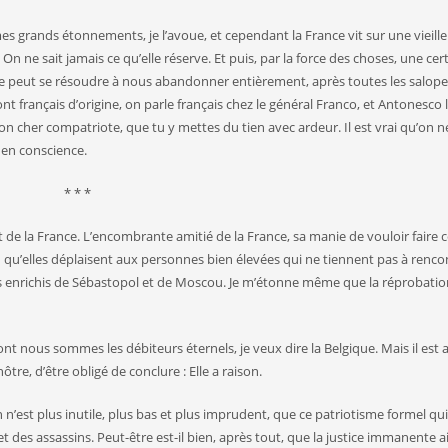
rands étonnements, je l’avoue, et cependant la France vit sur une vieille
n ne sait jamais ce qu’elle réserve. Et puis, par la force des choses, une cer
ne peut se résoudre à nous abandonner entièrement, après toutes les salope
sont français d’origine, on parle français chez le général Franco, et Antonesc
, mon cher compatriote, que tu y mettes du tien avec ardeur. Il est vrai qu’on 
e en conscience.
* * *
nt de la France. L’encombrante amitié de la France, sa manie de vouloir faire 
 qu’elles déplaisent aux personnes bien élevées qui ne tiennent pas à renco
rs enrichis de Sébastopol et de Moscou. Je m’étonne même que la réprobatio
ous sommes les débiteurs éternels, je veux dire la Belgique. Mais il est a
tre, d’être obligé de conclure : Elle a raison.
est plus inutile, plus bas et plus imprudent, que ce patriotisme formel qu
 des assassins. Peut-être est-il bien, après tout, que la justice immanente ait