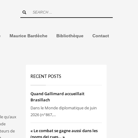
e
Maurice Bardèche
Bibliothèque
Contact
RECENT POSTS
Quand Gallimard accueillait
Brasillach
Dans le Monde diplomatique de juin
2026 (n°867,...
le qu’aux
ande
« Le combat se gagne aussi dans les
ateurs de
(noms de) rues… »