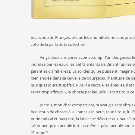
beaucoup de Français, et que les « humiliations sans préc
côté de la perle de la collection.
Vingt-deux ans après avoir accompli l’un des gestes les pl
inondée par les eaux, les petits enfants de Dinant fusillés
garanties d’amitié les plus solides qui se puissent imaginer, 
bien ancrée dans sa cervelle de bourgeois, l’habitude de pen
quelques jours stupéfait. Puis, il a secoué les épaules, il e
serait trop affreux », la phrase par laquelle il écarte tout ce
Je crois, mon cher compatriote, si aveugle et si obtus qu
beaucoup de choses à la France. On peut, tour à tour, lui f
purin radical et marxiste, la laisser se délecter aux nausé
s’étonner qu’un peuple fort, ou même qu’un peuple soucieux
l’Europe ?