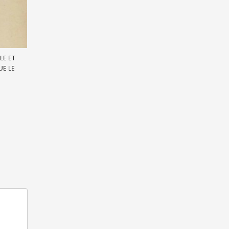
LE ET
UE LE