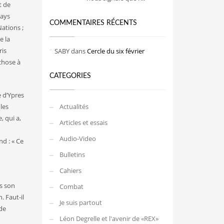
t de
pays
COMMENTAIRES RÉCENTS
Nations ;
e la
ris
SABY
dans
Cercle du six février
chose à
CATEGORIES
e d’Ypres
les
Actualités
, qui a,
Articles et essais
Audio-Video
nd : « Ce
Bulletins
Cahiers
ns son
Combat
. Faut-il
Je suis partout
 de
Léon Degrelle et l'avenir de «REX»