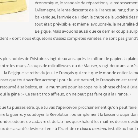
économique, le scandale de réparations, le redressemen
l’Allemagne, la lente descente de la France au rang d’un 
balkanique, l’arrivée de Hitler, la chute de la Société des 
tout était prévisible, et même, avouons-le, la neutralité d
Belgique. Mais avouons aussi que ce dernier coup a surp
édent » dont nous étiquetons d’assez complètes variétés, ne sont pas grand’
us nobles de l’histoire, vingt-deux ans après le chiffon de papier, la plain
 contre les murs, à coups de mitrailleuses ou de Mauser, vingt-deux ans après 
– la Belgique se retire du jeu. Le Français qui croit que le monde entier l’aime
ser que tout sacrifice accompli pour lui est naturel, le Français en est resté
st retourné à sa belote, et il a murmuré pour les copains la phrase chère à Bria
 qui le gêne : « Ce serait trop affreux, on ne peut pas faire ça à la France. »
e tu puisses être, que tu vas t’apercevoir prochainement qu’on peut faire
aire la guerre, y soudoyer la Révolution, ou simplement la laisser croupir da
abondes odeurs de cadavre et de latrines qu’exhalent les maîtres de son destin
 de sa santé, désire se tenir à l’écart de ce
cloaca maxima
, installé au bout