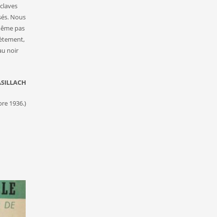
sclaves
sés. Nous
 même pas
rètement,
au noir
ASILLACH
re 1936.)