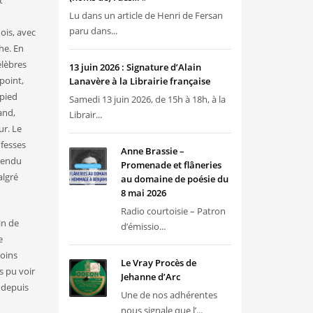
t
Lu dans un article de Henri de Fersan
paru dans...
ois, avec
he. En
élèbres
13 juin 2026 : Signature d’Alain
point,
Lanavère à la Librairie française
 pied
Samedi 13 juin 2026, de 15h à 18h, à la
and,
Librair...
ur. Le
 fesses
Anne Brassie –
ntendu
Promenade et flâneries
algré
au domaine de poésie du
8 mai 2026
Radio courtoisie – Patron
in de
d’émissio...
e
oins
Le Vray Procès de
s pu voir
Jehanne d’Arc
, depuis
Une de nos adhérentes
nous signale que l’...