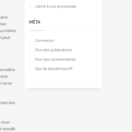
Lettre à une provinciale
taine
MÉTA
ries
o lui-même
ne peut
Connexion
Flux des publications
Flux des commentaires
Site de WordPress-FR
connaître
ntrer
n ne se
ssez dur,
i nous
 installé