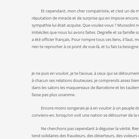
Et cependant, mon cher compatriote, et c’est un de mes g
réputation de miracle et de surprise qui en impose encore. O
sympathie lui était acquise. Que voulez-vous ? Mussolini 
imbéciles que nous lui avons faites. Degrelle et sa famille 
a été officier français. Pour rompre tous ces liens, il faut
rien te reprocher à ce point de vue-là, et tu fais ta besogn
Je ne puis en vouloir, je te l’avoue, à ceux qui se détourne
à chacun ses relations douteuses, je comprends assez bien
dans les salons les maquereaux de Barcelone et les taulie
fasse pas plus unanime.
Encore moins songerais-je à en vouloir à un peuple dont n
conviens-en, lorsqu’on voit une nation se détourner de la nô
Ne cherchons pas cependant à déguiser la vérité. Rien n’
tend solidaires des fraudeurs, des déserteurs, des voleurs et