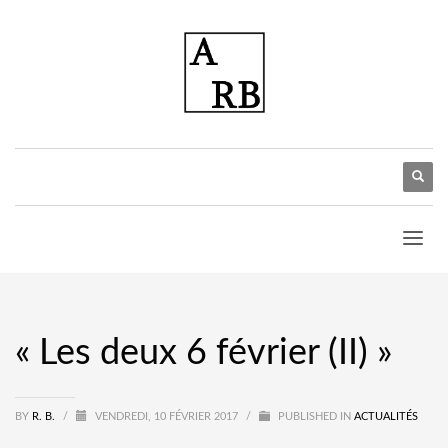
« Les deux 6 février (II) »
BY
R. B.
/
VENDREDI, 10 FÉVRIER 2017
/
PUBLISHED IN
ACTUALITÉS