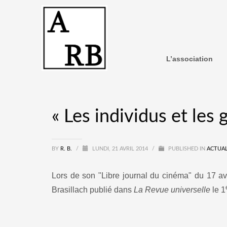
L’association
« Les individus et les 
BY
R. B.
/
LUNDI, 21 AVRIL 2014
/
PUBLISHED IN
ACTUAL
Lors de son "Libre journal du cinéma" du 17 avr
Brasillach publié dans
La Revue universelle
le 1