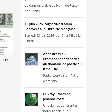
Lu dans un article de Henri de Fersan
paru dans...
13 juin 2026 : Signature d’Alain
Lanavère à la Librairie française
Samedi 13 juin 2026, de 15h à 18h, à la
Librair...
Anne Brassie –
Promenade et flâneries
ISTOIRE
au domaine de poésie du
E
8 mai 2026
Radio courtoisie – Patron
d’émissio...
Le Vray Procès de
Jehanne d’Arc
Une de nos adhérentes
nous signale que l’...