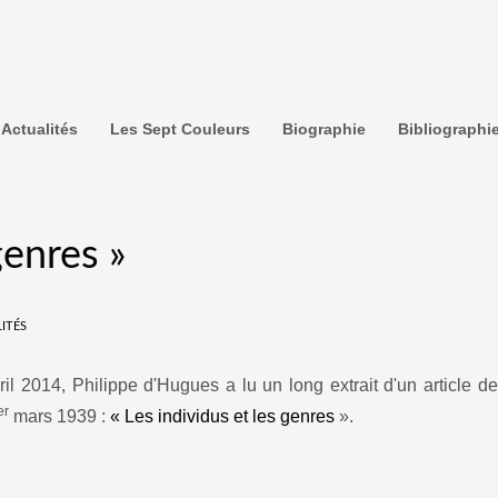
Actualités
Les Sept Couleurs
Biographie
Bibliographi
genres »
ITÉS
il 2014, Philippe d'Hugues a lu un long extrait d'un article d
er
mars 1939 :
«
Les individus et les genres
».