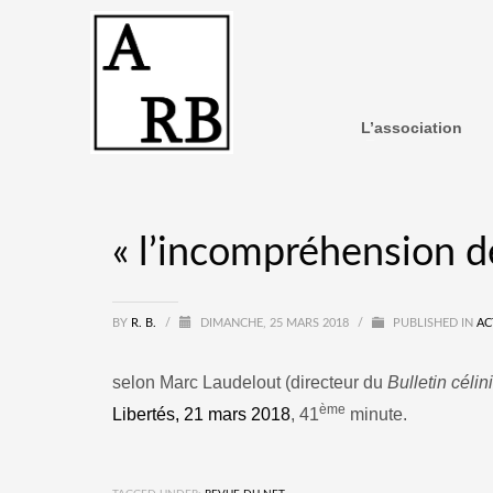
L’association
« l’incompréhension de
BY
R. B.
/
DIMANCHE, 25 MARS 2018
/
PUBLISHED IN
AC
selon Marc Laudelout (directeur du
Bulletin célin
ème
Libertés, 21 mars 2018
, 41
minute.