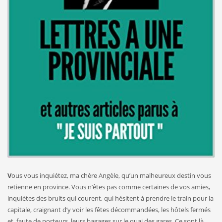
V
ous vous inquiétez, ma chère Angèle, qu’un malheureux destin vous
retienne en province. Vous n’êtes pas comme certaines de vos amies,
inquiètes des bruits qui courent, qui hésitent à prendre le train pour la
capitale, craignant d’y voir les fêtes décommandées, les hôtels fermés
et, faute de porteurs, leurs bagages sur le quai des gares. Ce sont là,