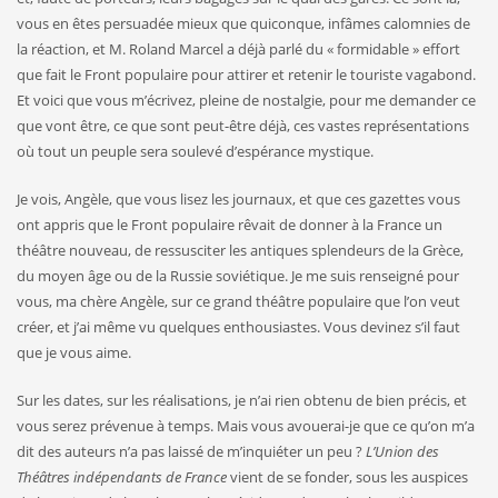
vous en êtes persuadée mieux que quiconque, infâmes calomnies de
la réaction, et M. Roland Marcel a déjà parlé du « formidable » effort
que fait le Front populaire pour attirer et retenir le touriste vagabond.
Et voici que vous m’écrivez, pleine de nostalgie, pour me demander ce
que vont être, ce que sont peut-être déjà, ces vastes représentations
où tout un peuple sera soulevé d’espérance mystique.
Je vois, Angèle, que vous lisez les journaux, et que ces gazettes vous
ont appris que le Front populaire rêvait de donner à la France un
théâtre nouveau, de ressusciter les antiques splendeurs de la Grèce,
du moyen âge ou de la Russie soviétique. Je me suis rensei­gné pour
vous, ma chère Angèle, sur ce grand théâtre populaire que l’on veut
créer, et j’ai même vu quelques enthousiastes. Vous devinez s’il faut
que je vous aime.
Sur les dates, sur les réalisations, je n’ai rien obtenu de bien précis, et
vous serez prévenue à temps. Mais vous avouerai-je que ce qu’on m’a
dit des auteurs n’a pas laissé de m’inquiéter un peu ?
L’Union des
Théâtres indépendants de France
vient de se fonder, sous les auspices