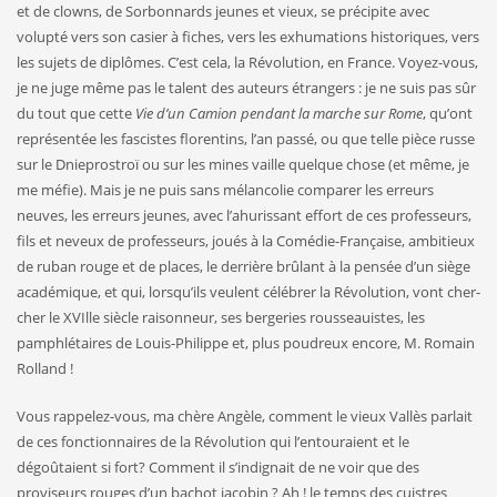
et de clowns, de Sorbonnards jeunes et vieux, se précipite avec
volupté vers son casier à fiches, vers les exhumations histori­ques, vers
les sujets de diplômes. C’est cela, la Révolution, en France. Voyez-vous,
je ne juge même pas le talent des auteurs étrangers : je ne suis pas sûr
du tout que cette
Vie d’un Camion pendant la marche sur Rome
, qu’ont
représentée les fascistes flo­rentins, l’an passé, ou que telle pièce russe
sur le Dnieprostroï ou sur les mines vaille quelque chose (et même, je
me méfie). Mais je ne puis sans mélancolie comparer les erreurs
neuves, les erreurs jeunes, avec l’ahurissant effort de ces professeurs,
fils et neveux de professeurs, joués à la Comédie-Française, ambitieux
de ruban rouge et de places, le derrière brûlant à la pensée d’un siège
acadé­mique, et qui, lorsqu’ils veulent célébrer la Révolution, vont cher­
cher le XVIlle siècle raisonneur, ses bergeries rousseauistes, les
pamphlétaires de Louis-Philippe et, plus poudreux encore, M. Ro­main
Rolland !
Vous rappelez-vous, ma chère Angèle, comment le vieux Vallès parlait
de ces fonctionnaires de la Révolution qui l’entouraient et le
dégoûtaient si fort? Comment il s’indignait de ne voir que des
proviseurs rouges d’un bachot jacobin ? Ah ! le temps des cuistres