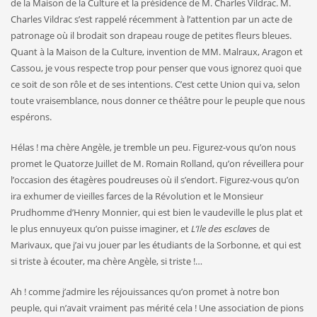
de la Maison de la Culture et la présidence de M. Charles Vildrac. M.
Charles Vildrac s’est rappelé récemment à l’at­tention par un acte de
patronage où il brodait son drapeau rouge de petites fleurs bleues.
Quant à la Maison de la Culture, invention de MM. Malraux, Aragon et
Cassou, je vous respecte trop pour penser que vous ignorez quoi que
ce soit de son rôle et de ses intentions. C’est cette Union qui va, selon
toute vraisemblance, nous donner ce théâtre pour le peuple que nous
espérons.
Hélas ! ma chère Angèle, je tremble un peu. Figurez-vous qu’on nous
promet le Quatorze Juillet de M. Romain Rolland, qu’on ré­veillera pour
l’occasion des étagères poudreuses où il s’endort. Figurez-vous qu’on
ira exhumer de vieilles farces de la Révolution et le Monsieur
Prudhomme d’Henry Monnier, qui est bien le vau­deville le plus plat et
le plus ennuyeux qu’on puisse imaginer, et
L’Ile des esclaves
de
Marivaux, que j’ai vu jouer par les étudiants de la Sorbonne, et qui est
si triste à écouter, ma chère Angèle, si triste !…
Ah ! comme j’admire les réjouissances qu’on promet à notre bon
peuple, qui n’avait vraiment pas mérité cela ! Une association de pions