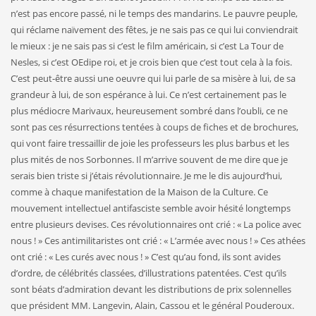
n’est pas encore passé, ni le temps des mandarins. Le pauvre peu­ple,
qui réclame naïvement des fêtes, je ne sais pas ce qui lui conviendrait
le mieux : je ne sais pas si c’est le film américain, si c’est La Tour de
Nesles, si c’est OEdipe roi, et je crois bien que c’est tout cela à la fois.
C’est peut-être aussi une oeuvre qui lui parle de sa misère à lui, de sa
grandeur à lui, de son espérance à lui. Ce n’est certainement pas le
plus médiocre Marivaux, heureusement sombré dans l’oubli, ce ne
sont pas ces résurrections tentées à coups de fiches et de brochures,
qui vont faire tressaillir de joie les profes­seurs les plus barbus et les
plus mités de nos Sorbonnes. Il m’ar­rive souvent de me dire que je
serais bien triste si j’étais révolu­tionnaire. Je me le dis aujourd’hui,
comme à chaque manifestation de la Maison de la Culture. Ce
mouvement intellectuel antifasciste semble avoir hésité longtemps
entre plusieurs devises. Ces révolu­tionnaires ont crié : « La police avec
nous ! » Ces antimilitaristes ont crié : « L’armée avec nous ! » Ces athées
ont crié : « Les curés avec nous ! » C’est qu’au fond, ils sont avides
d’ordre, de célébrités clas­sées, d’illustrations patentées. C’est qu’ils
sont béats d’admiration devant les distributions de prix solennelles
que président MM. Langevin, Alain, Cassou et le général Pouderoux.