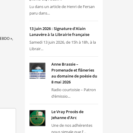
Lu dans un article de Henri de Fersan
paru dans...
13 juin 2026 : Signature d’Alain
Lanavère à la Librairie française
HEBDO »,
Samedi 13 juin 2026, de 15h à 18h, à la
Librair...
Anne Brassie –
Promenade et flâneries
au domaine de poésie du
8 mai 2026
Radio courtoisie – Patron
d’émissio...
Le Vray Procès de
Jehanne d’Arc
Une de nos adhérentes
nous signale que l’...