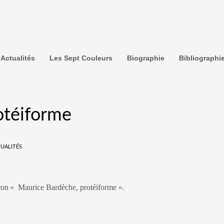
Actualités
Les Sept Couleurs
Biographie
Bibliographi
otéiforme
UALITÉS
ron
« Maurice Bardèche, protéiforme ».