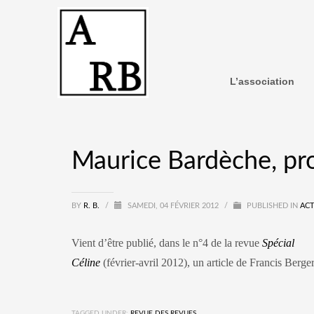
L’association
Maurice Bardèche, pr
BY
R. B.
/
SAMEDI, 04 FÉVRIER 2012
/
PUBLISHED IN
ACT
Vient d’être publié, dans le n°4 de la revue
Spécial
Céline
(février-avril 2012), un article de Francis Berge
TAGGED UNDER:
REVUE DES REVUES