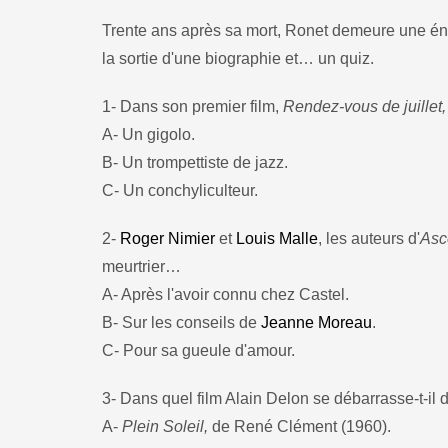
Trente ans après sa mort, Ronet demeure une éni
la sortie d'une biographie et… un quiz.
1- Dans son premier film,
Rendez-vous de juillet,
A- Un gigolo.
B- Un trompettiste de jazz.
C- Un conchyliculteur.
2-
Roger Nimier
et
Louis Malle
, les auteurs d'
Asc
meurtrier…
A- Après l'avoir connu chez Castel.
B- Sur les conseils de
Jeanne Moreau
.
C- Pour sa gueule d'amour.
3- Dans quel film Alain Delon se débarrasse-t-il d
A-
Plein Soleil,
de René Clément (1960).