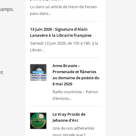
Lu dans un article de Henri de Fersan
Champo,
paru dans...
13 juin 2026 : Signature d’Alain
Lanavère à la Librairie française
Samedi 13 juin 2026, de 15h à 18h, à la
Librair...
Anne Brassie –
Promenade et flâneries
nt
au domaine de poésie du
8 mai 2026
Radio courtoisie – Patron
d’émissio...
Le Vray Procès de
Jehanne d’Arc
Une de nos adhérentes
nous signale que l’...