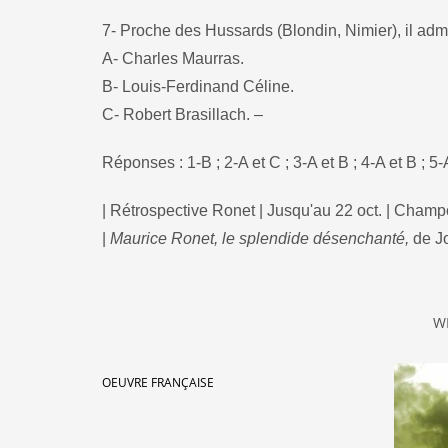
7- Proche des Hussards (Blondin, Nimier), il admi
A- Charles Maurras.
B- Louis-Ferdinand Céline.
C- Robert Brasillach. –
Réponses : 1-B ; 2-A et C ; 3-A et B ; 4-A et B ; 5
| Rétrospective Ronet | Jusqu'au 22 oct. | Champ
|
Maurice Ronet, le splendide désenchanté,
de Jo
W
OEUVRE FRANÇAISE