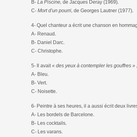
B-
La Piscine,
de Jacques Deray (1969).
C-
Mort d'un pourri,
de Georges Lautner (1977).
4- Quel chanteur a écrit une chanson en homma
A- Renaud.
B- Daniel Darc.
C- Christophe.
5- Il avait
« des yeux à contempler les gouffres » 
A- Bleu.
B- Vert.
C- Noisette.
6- Peintre à ses heures, il a aussi écrit deux livre
A- Les bordels de Barcelone.
B- Les cocktails.
C- Les varans.