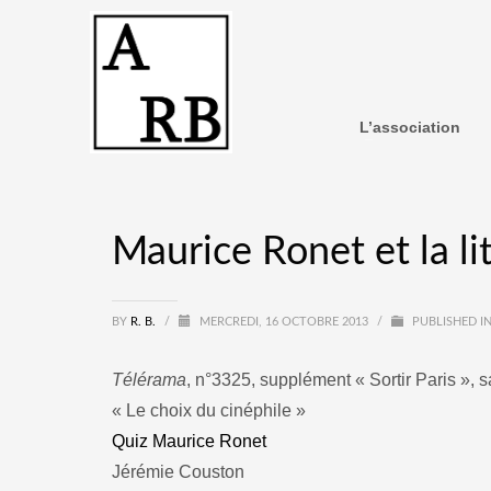
L’association
Maurice Ronet et la li
BY
R. B.
/
MERCREDI, 16 OCTOBRE 2013
/
PUBLISHED I
Télérama
, n°3325, supplément « Sortir Paris », 
« Le choix du cinéphile »
Quiz Maurice Ronet
Jérémie Couston