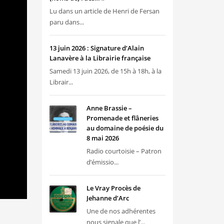
Lu dans un article de Henri de Fersan
paru dans...
13 juin 2026 : Signature d’Alain
Lanavère à la Librairie française
Samedi 13 juin 2026, de 15h à 18h, à la
Librair...
Anne Brassie –
Promenade et flâneries
au domaine de poésie du
8 mai 2026
Radio courtoisie – Patron
d’émissio...
Le Vray Procès de
Jehanne d’Arc
Une de nos adhérentes
nous signale que l’...