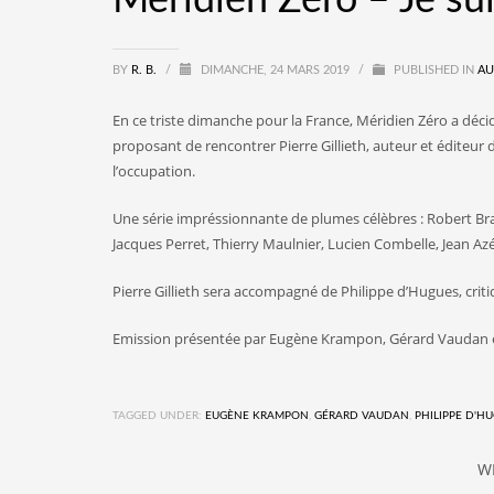
BY
R. B.
/
DIMANCHE, 24 MARS 2019
/
PUBLISHED IN
AU
En ce triste dimanche pour la France, Méridien Zéro a déc
proposant de rencontrer Pierre Gillieth, auteur et éditeur d
l’occupation.
Une série impréssionnante de plumes célèbres : Robert Bra
Jacques Perret, Thierry Maulnier, Lucien Combelle, Jean Az
Pierre Gillieth sera accompagné de Philippe d’Hugues, criti
Emission présentée par Eugène Krampon, Gérard Vaudan e
TAGGED UNDER:
EUGÈNE KRAMPON
,
GÉRARD VAUDAN
,
PHILIPPE D'H
W