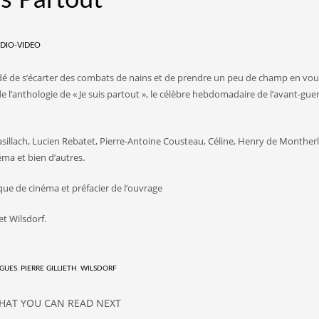
DIO-VIDEO
idé de s’écarter des combats de nains et de prendre un peu de champ en vou
e l’anthologie de « Je suis partout », le célèbre hebdomadaire de l’avant-guer
sillach, Lucien Rebatet, Pierre-Antoine Cousteau, Céline, Henry de Montherl
éma et bien d’autres.
que de cinéma et préfacier de l’ouvrage
t Wilsdorf.
UGUES
,
PIERRE GILLIETH
,
WILSDORF
HAT YOU CAN READ NEXT