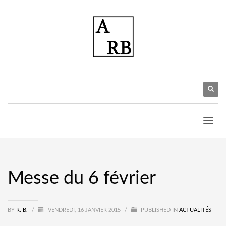
Messe du 6 février
BY
R. B.
/
VENDREDI, 16 JANVIER 2015
/
PUBLISHED IN
ACTUALITÉS