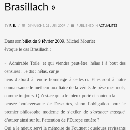
Brasillach »
BY
R. B.
/
DIMANCHE, 21 JUIN 2009
/
PUBLISHED IN
ACTUALITÉS
Dans son
billet du 9 février 2009
, Michel Mourlet
évoque le cas Brasillach :
« Admirable Toile, et qui viendra peut-être, hélas ! à bout des
censures ! Je dis : hélas, car je
tiens d’abord à rendre hommage à celles-ci. Elles sont à notre
connaissance le meilleur auxiliaire de la vérité. Je pèse mes mots,
comme toujours. Qu’est-ce qui a le mieux porté et soutenu la
pensée bouleversante de Descartes, sinon l’obligation pour le
premier philosophe moderne de s’exiler, de
s’avancer masqué
,
d’attirer ainsi sur lui l’attention de l’Europe entière ?
Qui a le mieux servi la mémoire de Fouquet : quelques ravissants