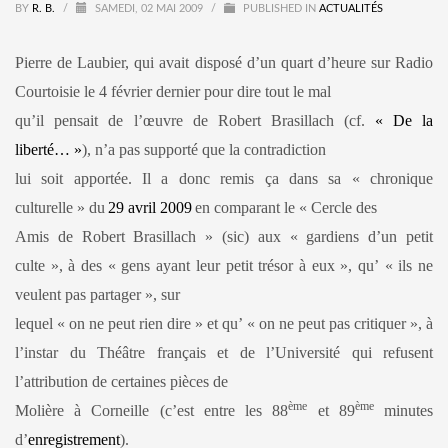
BY
R. B.
/
SAMEDI, 02 MAI 2009
/
PUBLISHED IN
ACTUALITÉS
Pierre de Laubier, qui avait disposé d’un quart d’heure sur Radio
Courtoisie le 4 février dernier pour dire tout le mal
qu’il pensait de l’œuvre de Robert Brasillach (cf.
« De la
liberté… »
), n’a pas supporté que la contradiction
lui soit apportée. Il a donc remis ça dans sa « chronique
culturelle » du
29 avril 2009
en comparant le « Cercle des
Amis de Robert Brasillach » (sic) aux « gardiens d’un petit
culte », à des « gens ayant leur petit trésor à eux », qu’ « ils ne
veulent pas partager », sur
lequel « on ne peut rien dire » et qu’ « on ne peut pas critiquer », à
l’instar du Théâtre français et de l’Université qui refusent
l’attribution de certaines pièces de
ème
ème
Molière à Corneille (c’est entre les 88
et 89
minutes
d’
enregistrement
).