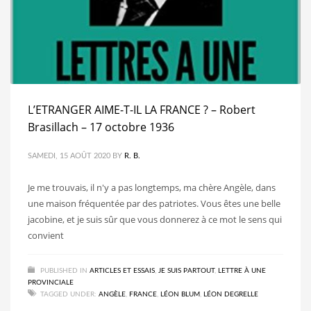
L’ETRANGER AIME-T-IL LA FRANCE ? – Robert
Brasillach – 17 octobre 1936
SAMEDI, 15 AOÛT 2020
BY
R. B.
Je me trouvais, il n'y a pas longtemps, ma chère Angèle, dans
une maison fréquentée par des patriotes. Vous êtes une belle
jacobine, et je suis sûr que vous donnerez à ce mot le sens qui
convient
PUBLISHED IN
ARTICLES ET ESSAIS
,
JE SUIS PARTOUT
,
LETTRE À UNE
PROVINCIALE
TAGGED UNDER:
ANGÈLE
,
FRANCE
,
LÉON BLUM
,
LÉON DEGRELLE