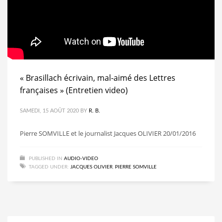
« Brasillach écrivain, mal-aimé des Lettres
françaises » (Entretien video)
SAMEDI, 15 AOÛT 2020
BY
R. B.
Pierre SOMVILLE et le journalist Jacques OLIVIER 20/01/2016
PUBLISHED IN
AUDIO-VIDEO
TAGGED UNDER:
JACQUES OLIVIER
,
PIERRE SOMVILLE