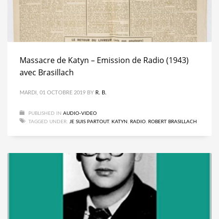
Massacre de Katyn – Emission de Radio (1943)
avec Brasillach
MARDI, 01 OCTOBRE 2019
BY
R. B.
PUBLISHED IN
AUDIO-VIDEO
TAGGED UNDER:
JE SUIS PARTOUT
,
KATYN
,
RADIO
,
ROBERT BRASILLACH