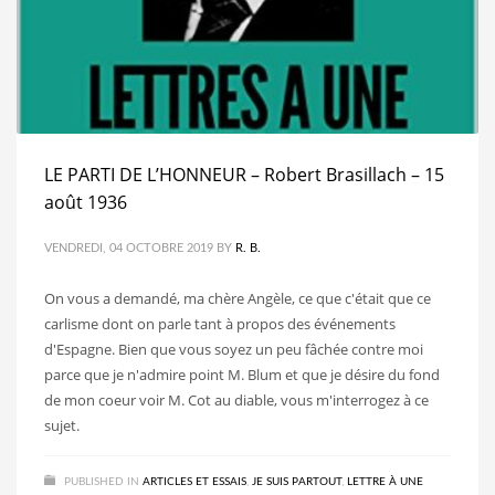
LE PARTI DE L’HONNEUR – Robert Brasillach – 15
août 1936
VENDREDI, 04 OCTOBRE 2019
BY
R. B.
On vous a demandé, ma chère Angèle, ce que c'était que ce
car­lisme dont on parle tant à propos des événements
d'Espagne. Bien que vous soyez un peu fâchée contre moi
parce que je n'admire point M. Blum et que je désire du fond
de mon coeur voir M. Cot au diable, vous m'interrogez à ce
sujet.
PUBLISHED IN
ARTICLES ET ESSAIS
,
JE SUIS PARTOUT
,
LETTRE À UNE