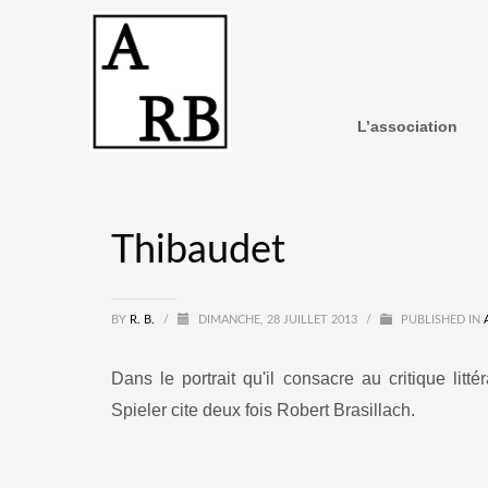
L’association
Thibaudet
BY
R. B.
/
DIMANCHE, 28 JUILLET 2013
/
PUBLISHED IN
Dans le portrait qu'il consacre au critique litté
Spieler cite deux fois Robert Brasillach.