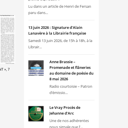
Lu dans un article de Henri de Fersan
paru dans...
13 juin 2026 : Signature d’Alain
Lanavère à la Librairie française
Samedi 13 juin 2026, de 15h à 18h, à la
Librair...
Anne Brassie –
Promenade et flâneries
T », 7
au domaine de poésie du
8 mai 2026
Radio courtoisie – Patron
d’émissio...
Le Vray Procès de
Jehanne d’Arc
Une de nos adhérentes
nous signale que l’...