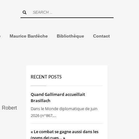
e
Maurice Bardèche
Bibliothèque
Contact
RECENT POSTS
Quand Gallimard accueillait
Brasillach
, Robert
Dans le Monde diplomatique de juin
2026 (n°867,...
« Le combat se gagne aussi dans les
(noms de) rues… »