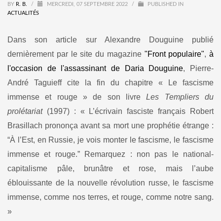
BY
R. B.
/
MERCREDI, 07 SEPTEMBRE 2022
/
PUBLISHED IN
ACTUALITÉS
Dans son article sur Alexandre Douguine publié
dernièrement par le site du magazine
"Front populaire"
,
à
l'occasion de l'assassinant de Daria Douguine
, Pierre-
André Taguieff cite la fin du chapitre « Le fascisme
immense et rouge » de son livre
Les Templiers du
prolétariat
(1997) : « L’écrivain fasciste français Robert
Brasillach prononça avant sa mort une prophétie étrange :
“À l’Est, en Russie, je vois monter le fascisme, le fascisme
immense et rouge.” Remarquez : non pas le national-
capitalisme pâle, brunâtre et rose, mais l’aube
éblouissante de la nouvelle révolution russe, le fascisme
immense, comme nos terres, et rouge, comme notre sang.
»