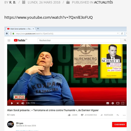
BY
R. B.
/
LUNDI, 26 MARS 2018
/
PUBLISHED IN
ACTUALITÉS
https://www.youtube.com/watch?v=7QxnlE3oFUQ