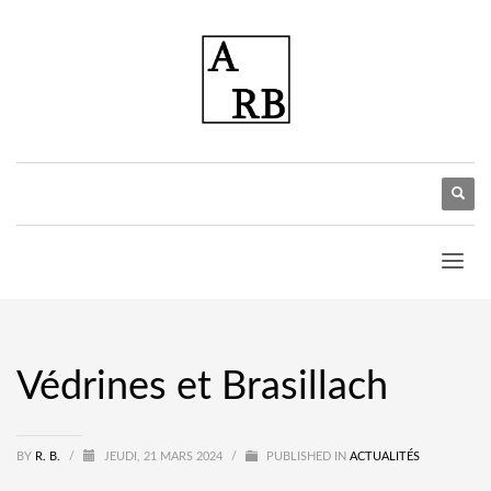
Védrines et Brasillach
BY
R. B.
/
JEUDI, 21 MARS 2024
/
PUBLISHED IN
ACTUALITÉS