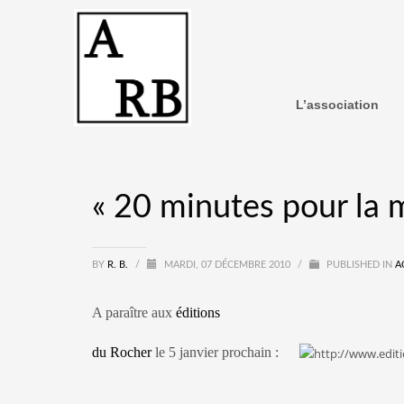
L’association
« 20 minutes pour la 
BY
R. B.
/
MARDI, 07 DÉCEMBRE 2010
/
PUBLISHED IN
A
A paraître aux
éditions
du Rocher
le 5 janvier prochain :